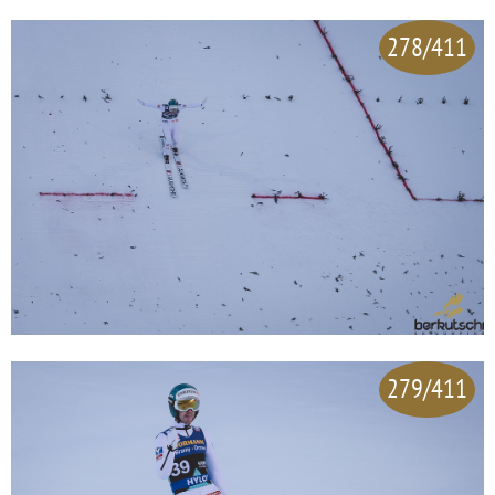
278/411
279/411