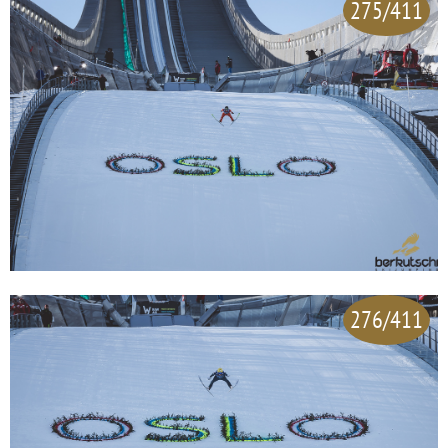
275/411
276/411