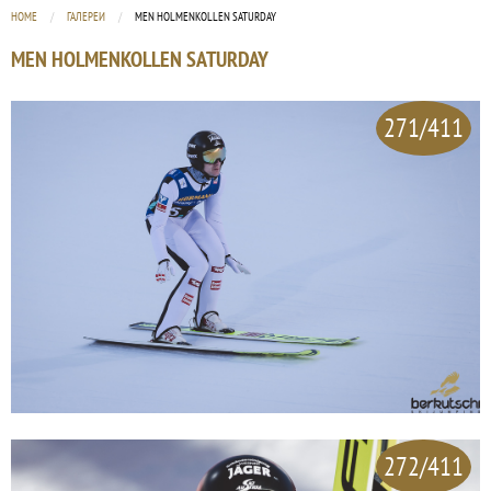
HOME
ГАЛЕРЕИ
CURRENT:
MEN HOLMENKOLLEN SATURDAY
MEN HOLMENKOLLEN SATURDAY
271/411
272/411