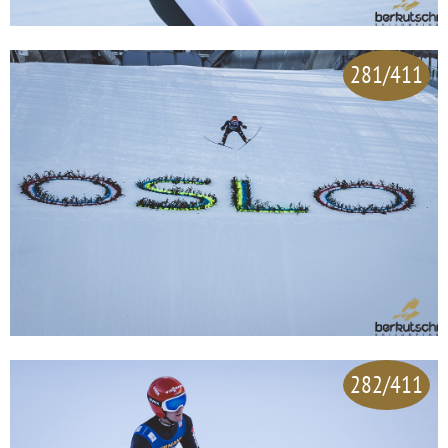
281/411
282/411