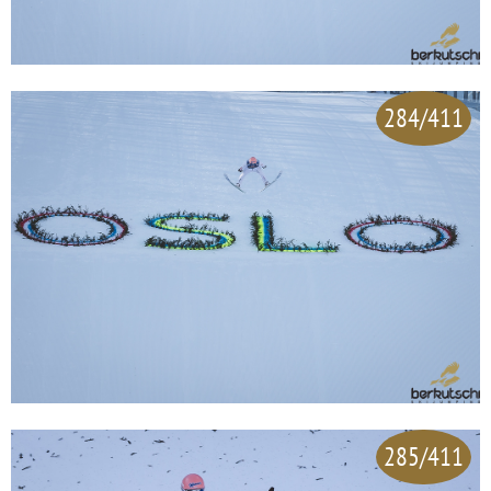
284/411
285/411