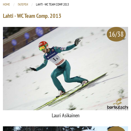
HOME
ГАЛЕРЕИ
CURRENT:
LAHTI - WC TEAM COMP. 2013
Lahti - WC Team Comp. 2013
16/38
Lauri Asikainen