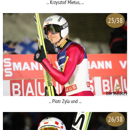
... Krzysztof Mietus, ...
25/38
... Piotr Zyla und ...
26/38