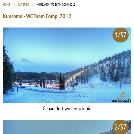
HOME
ГАЛЕРЕИ
CURRENT:
KUUSAMO - WC TEAM COMP. 2012
Kuusamo - WC Team Comp. 2012
1/37
Genau dort wollen wir hin
2/37