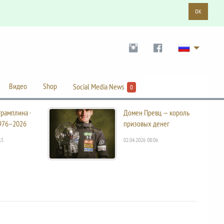
OK
Видео
Shop
Social Media News
0
трамплина ·
Домен Превц — король
976–2026
призовых денег
15
02.04.2026 08:06