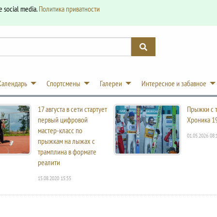
e social media.
Политика приватности
Календарь
Спортсмены
Галереи
Интересное и забавное
17 августа в сети стартует
Прыжки с 
первый цифровой
Хроника 1
мастер-класс по
01.05.2026 08:
прыжкам на лыжах с
трамплина в формате
реалити
15.08.2020 15:55