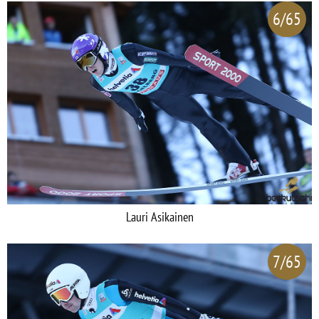
6/65
Lauri Asikainen
7/65