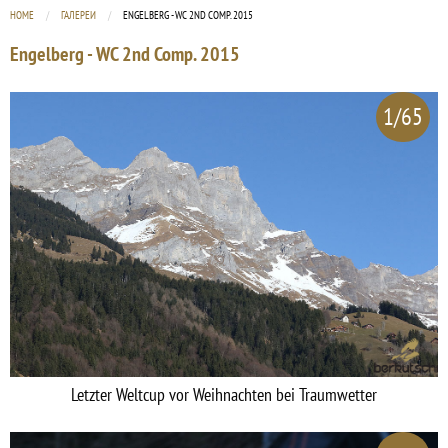
HOME
ГАЛЕРЕИ
CURRENT:
ENGELBERG - WC 2ND COMP. 2015
Engelberg - WC 2nd Comp. 2015
1/65
Letzter Weltcup vor Weihnachten bei Traumwetter