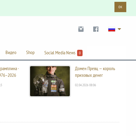
OK
Видео
Shop
Social Media News
0
трамплина ·
Домен Превц — король
976–2026
призовых денег
15
02.04.2026 08:06