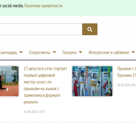
e social media.
Политика приватности
Календарь
Спортсмены
Галереи
Интересное и забавное
17 августа в сети стартует
Прыжки с 
первый цифровой
Хроника 1
мастер-класс по
01.05.2026 08:
прыжкам на лыжах с
трамплина в формате
реалити
15.08.2020 15:55