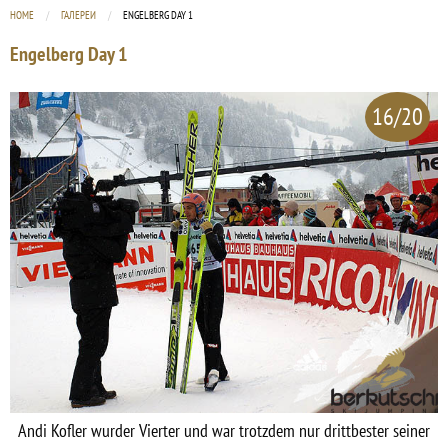
HOME
ГАЛЕРЕИ
CURRENT:
ENGELBERG DAY 1
Engelberg Day 1
16/20
Andi Kofler wurder Vierter und war trotzdem nur drittbester seiner