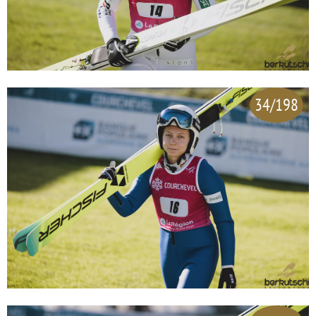
34/198