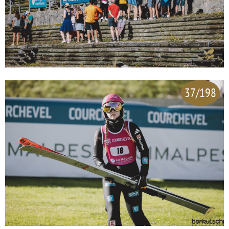
37/198