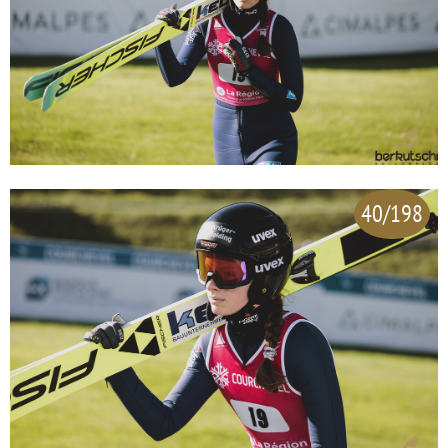
40/198