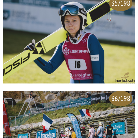
35/198
36/198