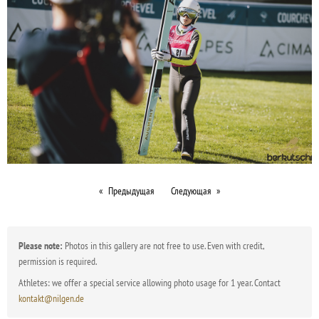
Предыдущая
Следующая
Please note:
Photos in this gallery are not free to use. Even with credit,
permission is required.
Athletes: we offer a special service allowing photo usage for 1 year. Contact
kontakt@nilgen.de