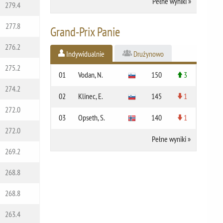
Pełne wyniki
»
279.4
277.8
Grand-Prix Panie
276.2
Indywidualnie
Drużynowo
275.2
01
Vodan, N.
150
3
274.2
02
Klinec, E.
145
1
272.0
03
Opseth, S.
140
1
272.0
Pełne wyniki
»
269.2
268.8
268.8
263.4