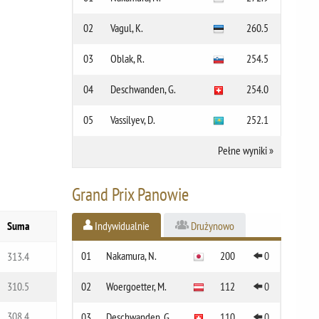
02
Vagul, K.
260.5
03
Oblak, R.
254.5
04
Deschwanden, G.
254.0
05
Vassilyev, D.
252.1
Pełne wyniki
»
Grand Prix Panowie
Suma
Indywidualnie
Drużynowo
01
Nakamura, N.
200
0
313.4
310.5
02
Woergoetter, M.
112
0
308.4
03
Deschwanden, G.
110
0