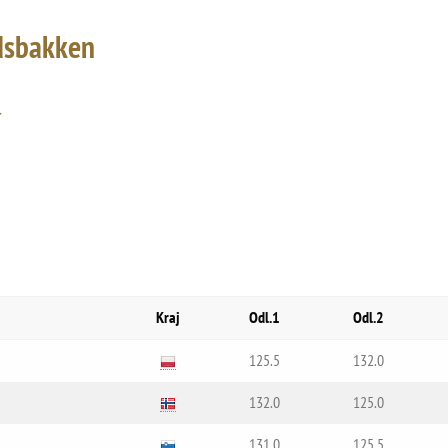
dsbakken
Kraj
Odl.1
Odl.2
125.5
132.0
132.0
125.0
131.0
125.5