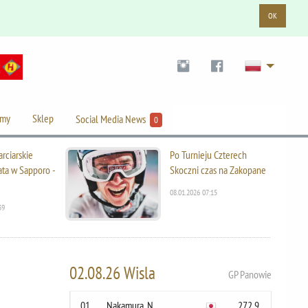
OK
lmy
Sklep
Social Media News
0
rciarskie
Po Turnieju Czterech
ata w Sapporo -
Skoczni czas na Zakopane
08.01.2026 07:15
39
02.08.26 Wisla
GP Panowie
01
Nakamura, N.
272.9