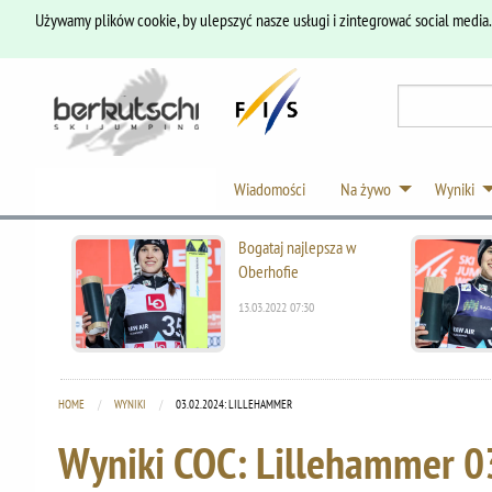
Używamy plików cookie, by ulepszyć nasze usługi i zintegrować social media
Wiadomości
Na żywo
Wyniki
Bogataj najlepsza w
Oberhofie
13.03.2022 07:30
HOME
WYNIKI
CURRENT:
03.02.2024: LILLEHAMMER
Wyniki COC: Lillehammer
0