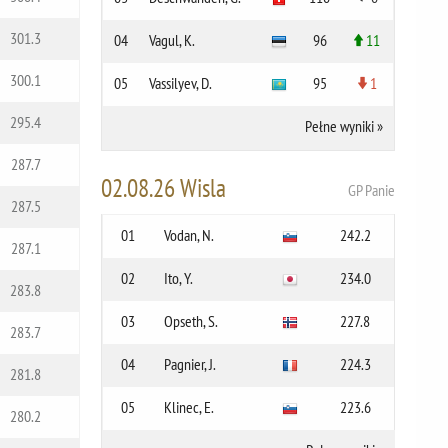
301.3
04
Vagul, K.
96
11
300.1
05
Vassilyev, D.
95
1
295.4
Pełne wyniki
»
287.7
02.08.26 Wisla
GP Panie
287.5
01
Vodan, N.
242.2
287.1
02
Ito, Y.
234.0
283.8
03
Opseth, S.
227.8
283.7
04
Pagnier, J.
224.3
281.8
05
Klinec, E.
223.6
280.2