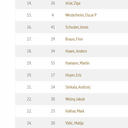
14.
26
Jelar, Ziga
15.
4
Westerheim, Oscar P
16.
41
Schuster, Jonas
17.
29
Braun, Finn
18.
34
Haare, Anders
19.
35
Hamann, Martin
19.
17
Hoyer, Eric
21.
24
Stekala, Andrzej
22.
30
Wolny, Jakub
22.
23
Hafnar, Mark
24.
20
Vidic, Matija