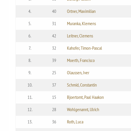
4.
40
Ortner, Maximilian
5.
31
Muranka, Klemens
6.
42
Leitner, Clemens
7.
32
Kahofer, Timon-Pascal
8.
39
Moerth, Francisco
9.
25
Olaussen, Iver
10.
37
Schmid, Constantin
11.
15
Bjoertomt, Paal Haakon
12.
28
Wohlgenannt, Ulrich
13.
36
Roth, Luca