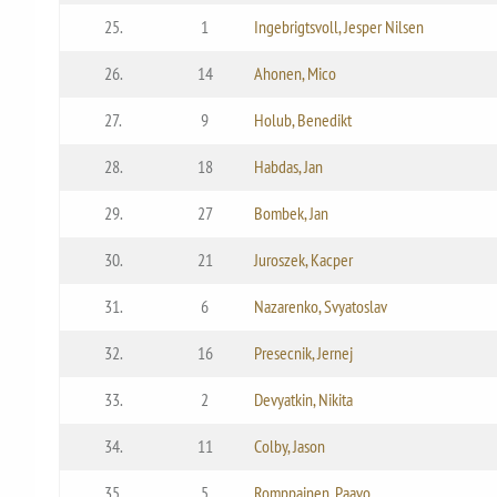
25.
1
Ingebrigtsvoll, Jesper Nilsen
26.
14
Ahonen, Mico
27.
9
Holub, Benedikt
28.
18
Habdas, Jan
29.
27
Bombek, Jan
30.
21
Juroszek, Kacper
31.
6
Nazarenko, Svyatoslav
32.
16
Presecnik, Jernej
33.
2
Devyatkin, Nikita
34.
11
Colby, Jason
35.
5
Romppainen, Paavo