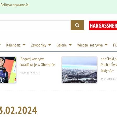
.
Polityka prywatności
Kalendarz
Zawodnicy
Galerie
Wiedza i rozrywka
Fi
Bogataj wygrywa
<p>Skoki na
kwalifikacje w Oberhofie
Puchar Świ
fakty</p>
13.03.2022 08:02
15.01.2026 01:
3.02.2024