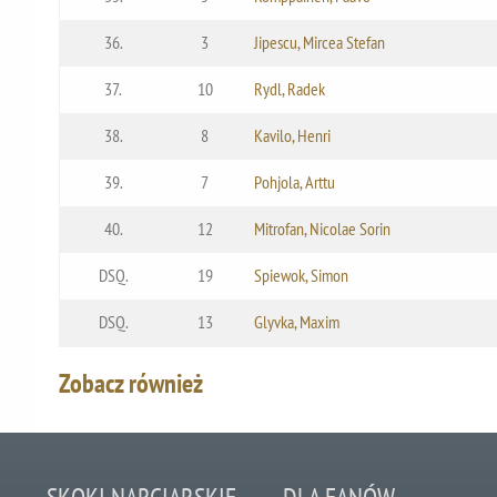
36.
3
Jipescu, Mircea Stefan
37.
10
Rydl, Radek
38.
8
Kavilo, Henri
39.
7
Pohjola, Arttu
40.
12
Mitrofan, Nicolae Sorin
DSQ.
19
Spiewok, Simon
DSQ.
13
Glyvka, Maxim
Zobacz również