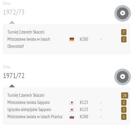
Zima
1972/73
Turniej Czterech Skoczni
7
Mistrzostwa świata w lotach
K200
-
2
Oberstdorf
Zima
1971/72
Turniej Czterech Skoczni
28
Mistrzostwa świata Sapporo
K123
-
2
Igrzyska olimpijskie Sapporo
K123
-
2
Mistrzostwa świata w lotach Planica
K200
-
1