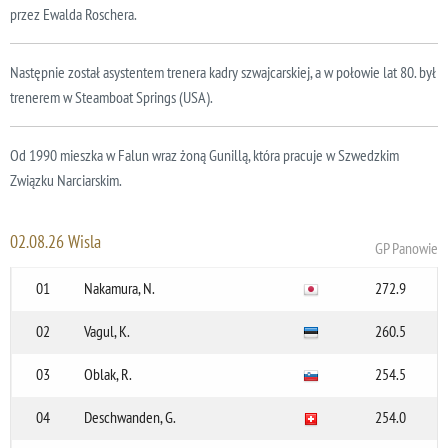
przez Ewalda Roschera.
Następnie został asystentem trenera kadry szwajcarskiej, a w połowie lat 80. był
trenerem w Steamboat Springs (USA).
Od 1990 mieszka w Falun wraz żoną Gunillą, która pracuje w Szwedzkim
Związku Narciarskim.
02.08.26 Wisla
GP Panowie
01
Nakamura, N.
272.9
02
Vagul, K.
260.5
03
Oblak, R.
254.5
04
Deschwanden, G.
254.0