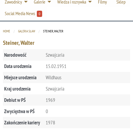
Zawodnicy
Galerie
Wiedza i rozrywka
Filmy
Sklep
Social Media News
0
HOME
GALERIA SŁAW
CURRENT:
STEINER, WALTER
Steiner, Walter
Narodowość
Szwajcaria
Data urodzenia
15.02.1951
Miejsce urodzenia
Wildhaus
Kraj urodzenia
Szwajcaria
Debiut w PŚ
1969
Zwycięstwa w PŚ
0
Zakończenie kariery
1978