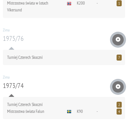
Mistrzostwa świata w lotach
K200
-
1
Vikersund
Zima
1975/76
Turniej Czterech Skoczni
7
Zima
1973/74
Turniej Czterech Skoczni
2
Mistrzostwa świata Falun
K90
-
4