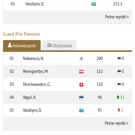
05
Vassilyev, D.
252.1
Pełne wyniki
»
Grand Prix Panowie
Indywidualnie
Drużynowo
01
Nakamura, N.
200
0
02
Woergoetter, M.
112
0
03
Deschwanden, G.
110
0
04
Vagul, K.
96
11
05
Vassilyev, D.
95
1
Pełne wyniki
»