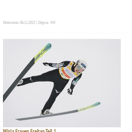
Utworzono: 06.12.2025 | Zdjęcia: 343
Wisla Frauen Freitag Teil 1