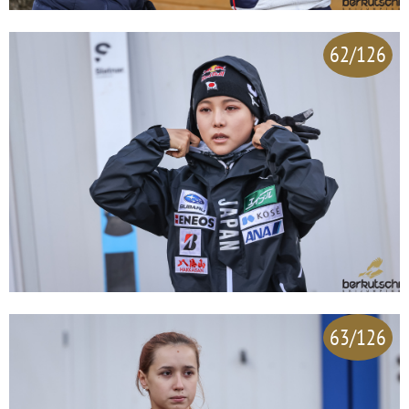
62/126
63/126