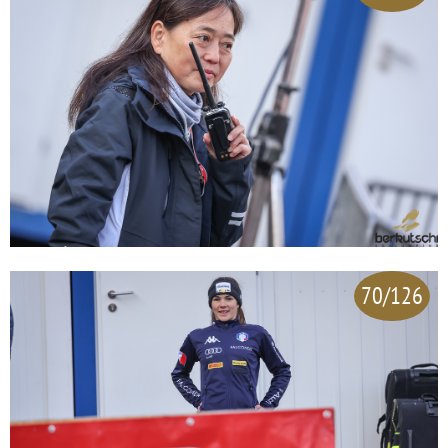
70/126