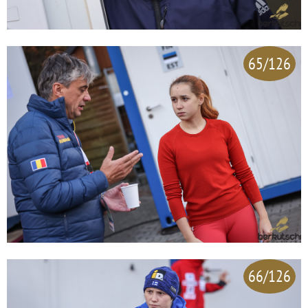
65/126
66/126