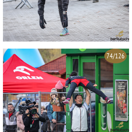
74/126