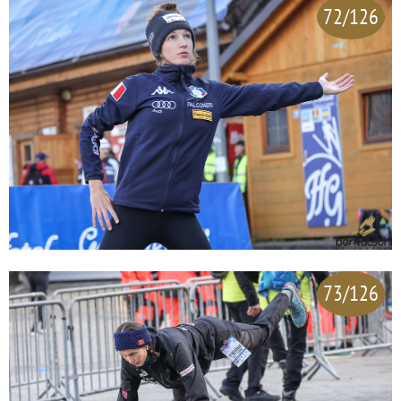
72/126
73/126