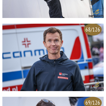
68/126
69/126