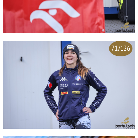
71/126