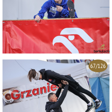
67/126