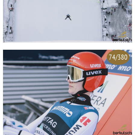
74/380