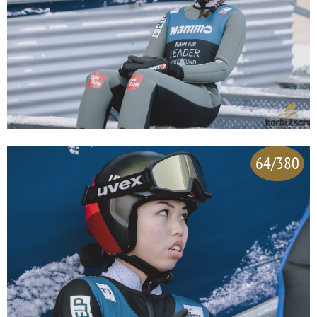
64/380