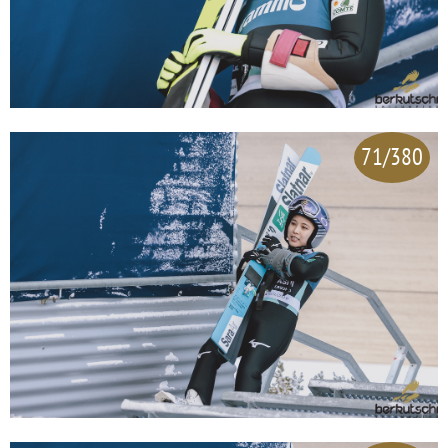
71/380