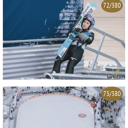
72/380
73/380