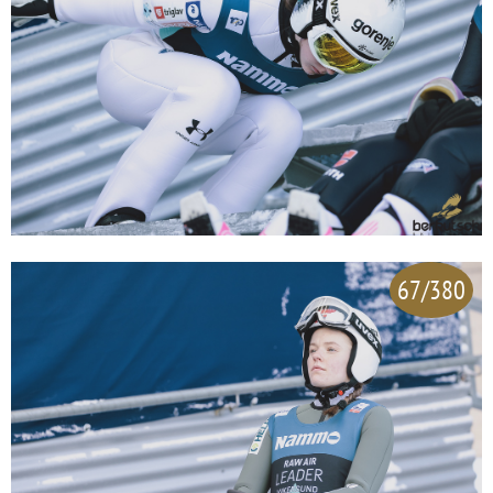
67/380