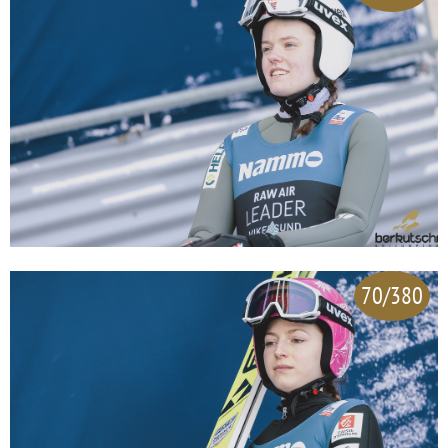
70/380