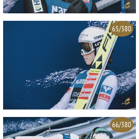
65/380
66/380