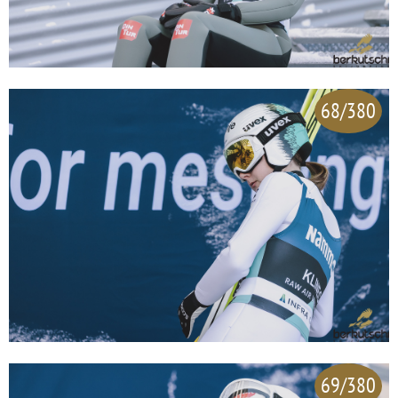
68/380
69/380