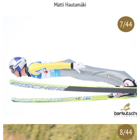
Matti Hautamäki
7/44
8/44