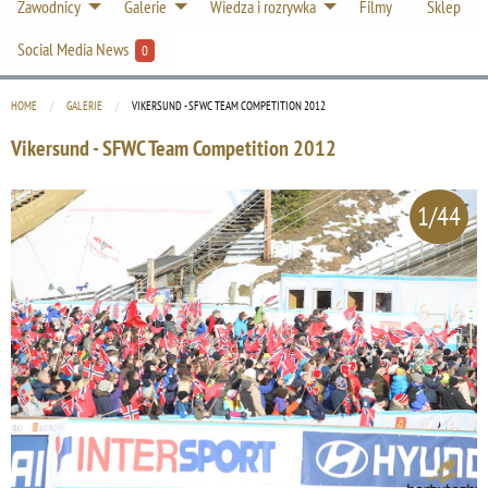
Zawodnicy
Galerie
Wiedza i rozrywka
Filmy
Sklep
Social Media News
0
HOME
GALERIE
CURRENT:
VIKERSUND - SFWC TEAM COMPETITION 2012
Vikersund - SFWC Team Competition 2012
1/44