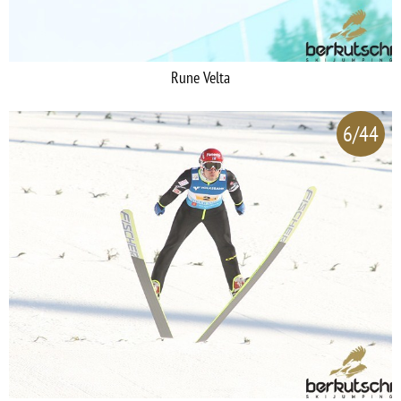
Rune Velta
6/44