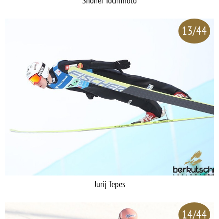
Shohei Tochimoto
13/44
Jurij Tepes
14/44