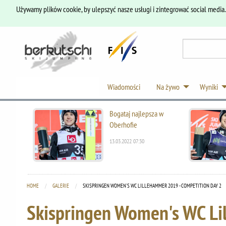
Używamy plików cookie, by ulepszyć nasze usługi i zintegrować social media
Wiadomości
Na żywo
Wyniki
Bogataj najlepsza w
Oberhofie
13.03.2022 07:30
HOME
GALERIE
CURRENT:
SKISPRINGEN WOMEN'S WC LILLEHAMMER 2019 - COMPETITION DAY 2
Skispringen Women's WC Li