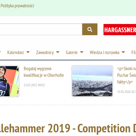
.
Polityka prywatności
Kalendarz
Zawodnicy
Galerie
Wiedza i rozrywka
Fi
Bogataj wygrywa
<p>Skoki na
kwalifikacje w Oberhofie
Puchar Świ
fakty</p>
13.03.2022 08:02
15.01.2026 01:
llehammer 2019 - Competition 