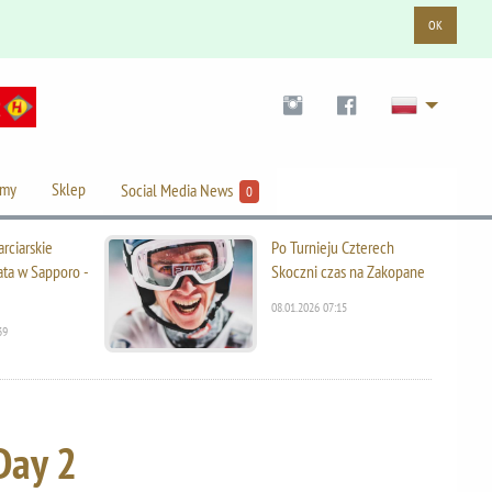
OK
lmy
Sklep
Social Media News
0
rciarskie
Po Turnieju Czterech
ata w Sapporo -
Skoczni czas na Zakopane
08.01.2026 07:15
39
Day 2