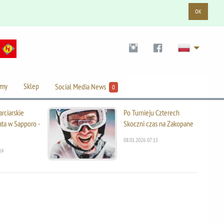
OK
lmy
Sklep
Social Media News
0
rciarskie
Po Turnieju Czterech
ata w Sapporo -
Skoczni czas na Zakopane
08.01.2026 07:15
39