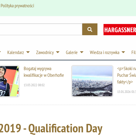
.
Polityka prywatności
Kalendarz
Zawodnicy
Galerie
Wiedza i rozrywka
Fi
Bogataj wygrywa
<p>Skoki na
kwalifikacje w Oberhofie
Puchar Świ
fakty</p>
13.03.2022 08:02
15.01.2026 01:
2019 - Qualification Day