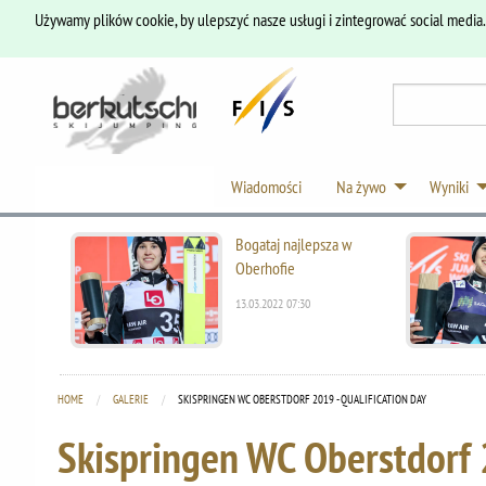
Używamy plików cookie, by ulepszyć nasze usługi i zintegrować social media
Wiadomości
Na żywo
Wyniki
Bogataj najlepsza w
Oberhofie
13.03.2022 07:30
HOME
GALERIE
CURRENT:
SKISPRINGEN WC OBERSTDORF 2019 - QUALIFICATION DAY
Skispringen WC Oberstdorf 