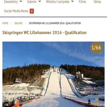
Zawodnicy
Galerie
Wiedza i rozrywka
Filmy
Sklep
Social Media News
0
HOME
GALERIE
CURRENT:
SKISPRINGEN WC LILLEHAMMER 2016 - QUALIFICATION
Skispringen WC Lillehammer 2016 - Qualification
1/66