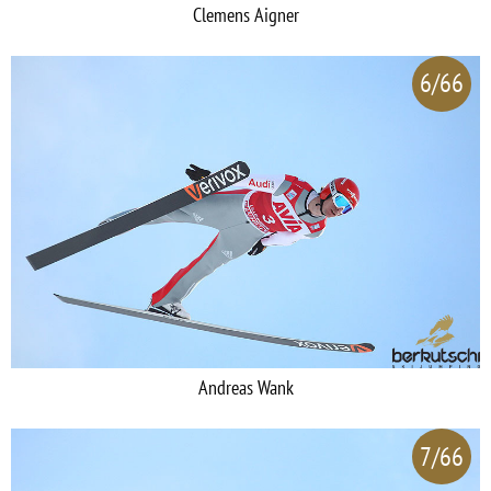
Clemens Aigner
6/66
Andreas Wank
7/66