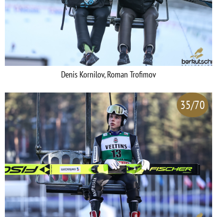
Denis Kornilov, Roman Trofimov
35/70