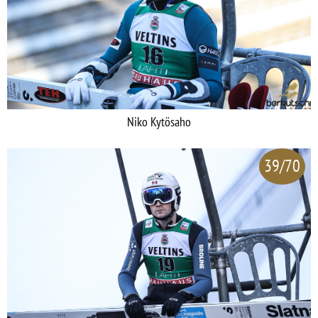
Niko Kytösaho
39/70