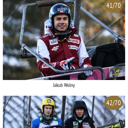
41/70
Jakub Wolny
42/70