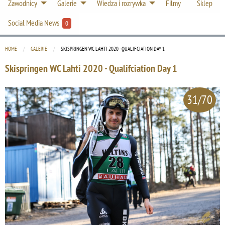
Zawodnicy
Galerie
Wiedza i rozrywka
Filmy
Sklep
Social Media News
0
HOME
GALERIE
CURRENT:
SKISPRINGEN WC LAHTI 2020 - QUALIFCIATION DAY 1
Skispringen WC Lahti 2020 - Qualifciation Day 1
31/70