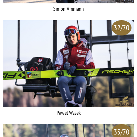
Simon Ammann
32/70
Pawel Wasek
33/70