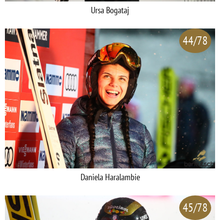
Ursa Bogataj
44/78
Daniela Haralambie
45/78