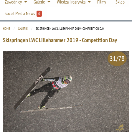
Zawodnicy
Galerie
Wiedza i rozrywka
Filmy
Sklep
Social Media News
0
HOME
GALERIE
CURRENT:
SKISPRINGEN LWC LILLEHAMMER 2019 - COMPETITION DAY
Skispringen LWC Lillehammer 2019 - Competition Day
31/78