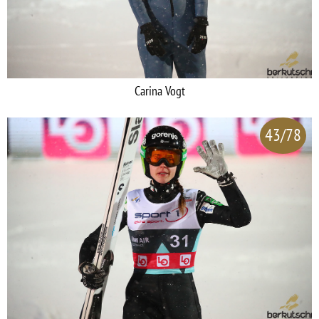
Carina Vogt
43/78