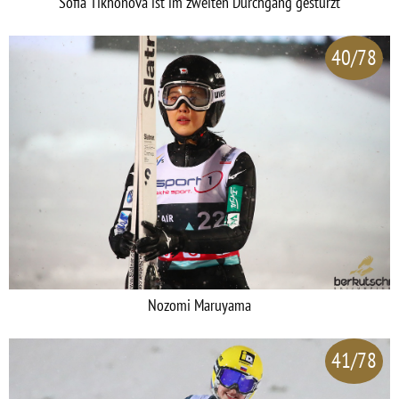
Sofia Tikhonova ist im zweiten Durchgang gestürzt
40/78
Nozomi Maruyama
41/78