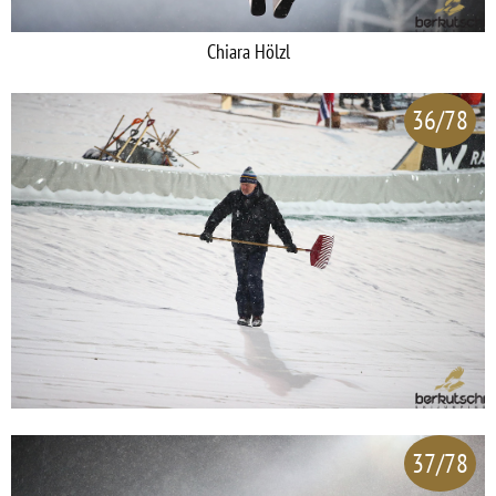
Chiara Hölzl
36/78
37/78