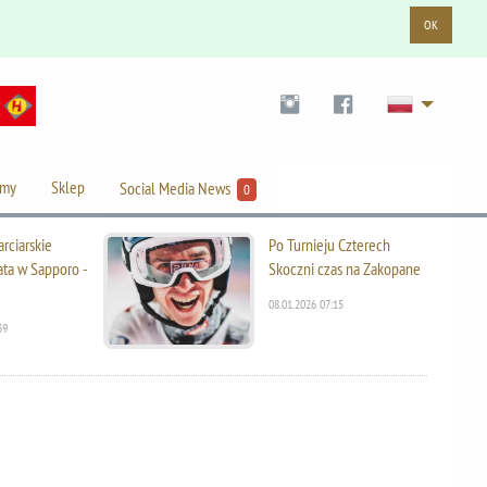
OK
lmy
Sklep
Social Media News
0
rciarskie
Po Turnieju Czterech
ata w Sapporo -
Skoczni czas na Zakopane
08.01.2026 07:15
39