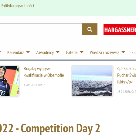
.
Polityka prywatności
Kalendarz
Zawodnicy
Galerie
Wiedza i rozrywka
Fi
Bogataj wygrywa
<p>Skoki na
kwalifikacje w Oberhofie
Puchar Świ
fakty</p>
13.03.2022 08:02
15.01.2026 01:
022 - Competition Day 2