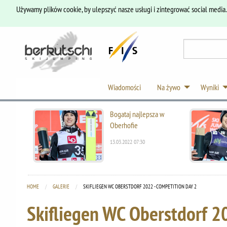
Używamy plików cookie, by ulepszyć nasze usługi i zintegrować social media
Wiadomości
Na żywo
Wyniki
Bogataj najlepsza w
Oberhofie
13.03.2022 07:30
HOME
GALERIE
CURRENT:
SKIFLIEGEN WC OBERSTDORF 2022 - COMPETITION DAY 2
Skifliegen WC Oberstdorf 2