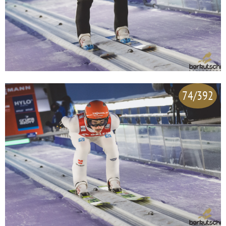
74/392