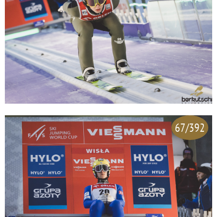
67/392