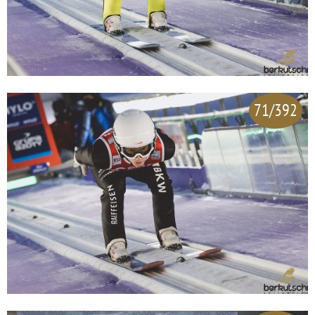
71/392