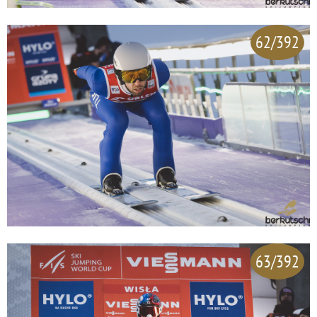
62/392
63/392