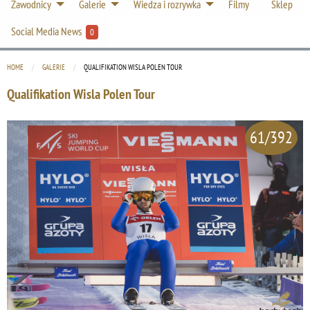
Zawodnicy
Galerie
Wiedza i rozrywka
Filmy
Sklep
Social Media News
0
HOME
GALERIE
CURRENT:
QUALIFIKATION WISLA POLEN TOUR
Qualifikation Wisla Polen Tour
61/392