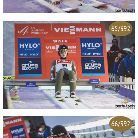
65/392
66/392