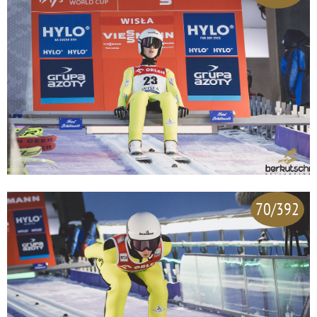
70/392