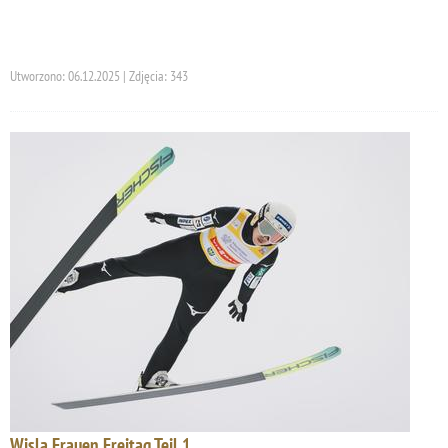
Utworzono: 06.12.2025 | Zdjęcia: 343
Wisla Frauen Freitag Teil 1