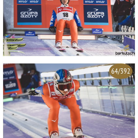
64/392