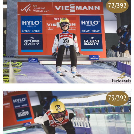
72/392
73/392