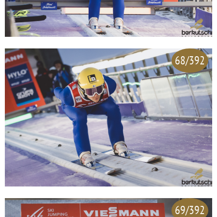
68/392
69/392