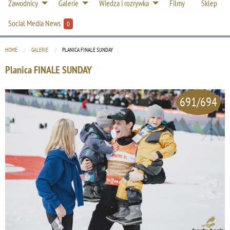
Zawodnicy
Galerie
Wiedza i rozrywka
Filmy
Sklep
Social Media News
0
HOME
GALERIE
CURRENT:
PLANICA FINALE SUNDAY
Planica FINALE SUNDAY
691/694