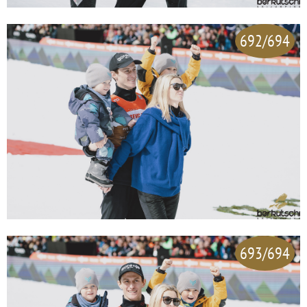
692/694
693/694