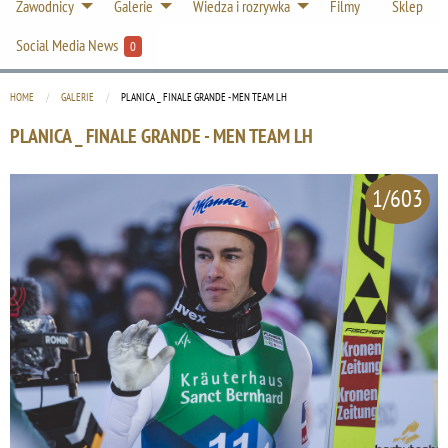
Zawodnicy
Galerie
Wiedza i rozrywka
Filmy
Sklep
Social Media News
0
HOME
GALERIE
CURRENT:
PLANICA _ FINALE GRANDE - MEN TEAM LH
PLANICA _ FINALE GRANDE - MEN TEAM LH
1/603