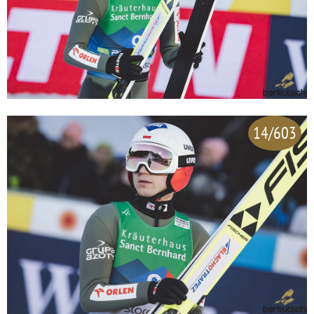
14/603