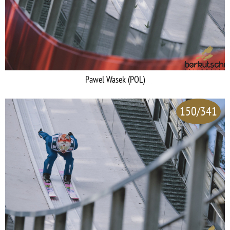
Pawel Wasek (POL)
150/341