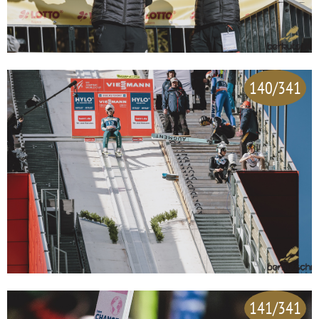
140/341
141/341