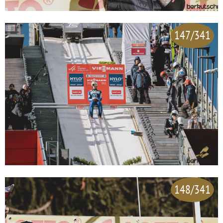
147/341
148/341