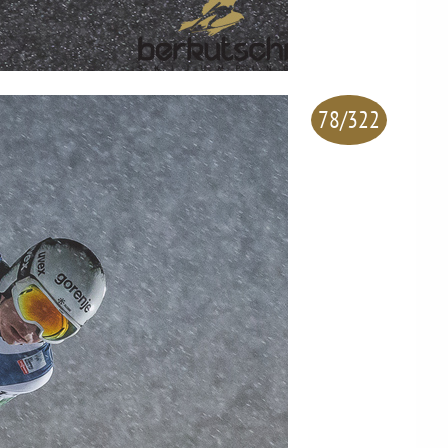
78/322