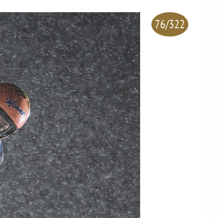
76/322