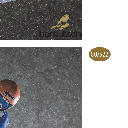
80/322