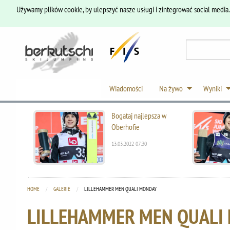
Używamy plików cookie, by ulepszyć nasze usługi i zintegrować social media
Wiadomości
Na żywo
Wyniki
Bogataj najlepsza w
Oberhofie
13.03.2022 07:30
HOME
GALERIE
CURRENT:
LILLEHAMMER MEN QUALI MONDAY
LILLEHAMMER MEN QUALI