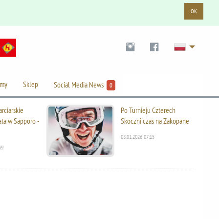
OK
lmy
Sklep
Social Media News
0
rciarskie
Po Turnieju Czterech
ata w Sapporo -
Skoczni czas na Zakopane
08.01.2026 07:15
39