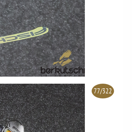
77/322