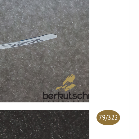
79/322