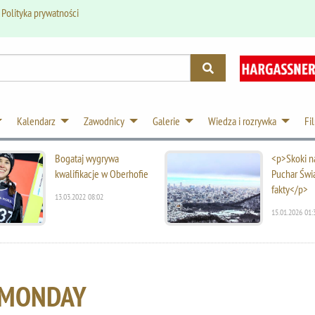
.
Polityka prywatności
Kalendarz
Zawodnicy
Galerie
Wiedza i rozrywka
Fi
Bogataj wygrywa
<p>Skoki na
kwalifikacje w Oberhofie
Puchar Świ
fakty</p>
13.03.2022 08:02
15.01.2026 01:
 MONDAY