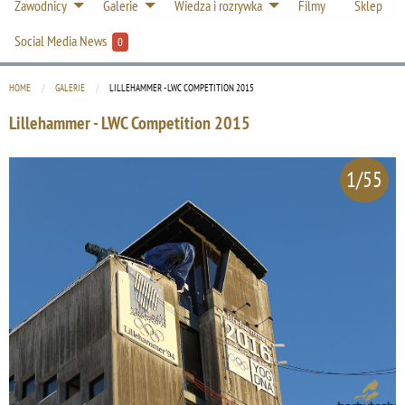
Zawodnicy
Galerie
Wiedza i rozrywka
Filmy
Sklep
Social Media News
0
HOME
GALERIE
CURRENT:
LILLEHAMMER - LWC COMPETITION 2015
Lillehammer - LWC Competition 2015
1/55