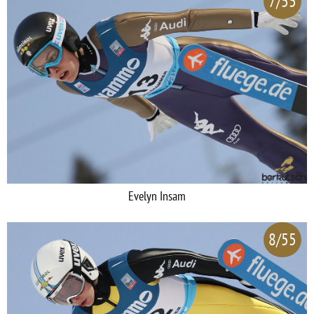
7/55
Evelyn Insam
8/55