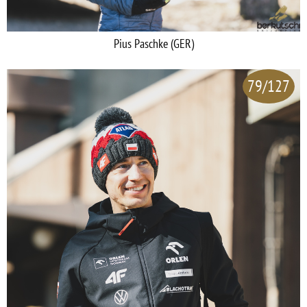
Pius Paschke (GER)
79/127