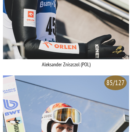
Aleksander Zniszczol (POL)
85/127