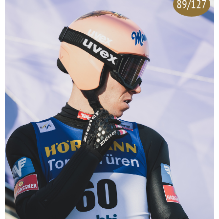
89/127