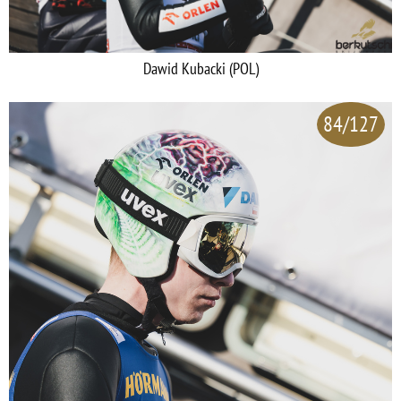
Dawid Kubacki (POL)
84/127