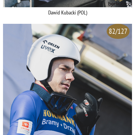
Dawid Kubacki (POL)
82/127