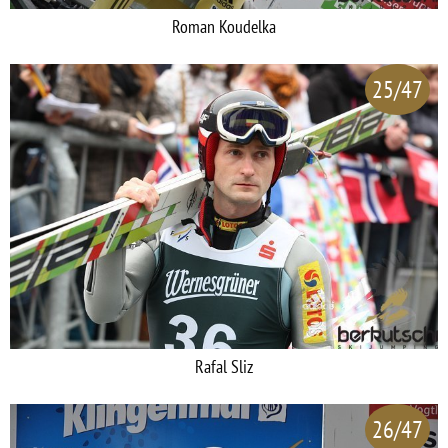
Roman Koudelka
25/47
Rafal Sliz
26/47