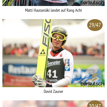
Matti Hautamäki landet auf Rang Acht
29/47
David Zauner
30/47