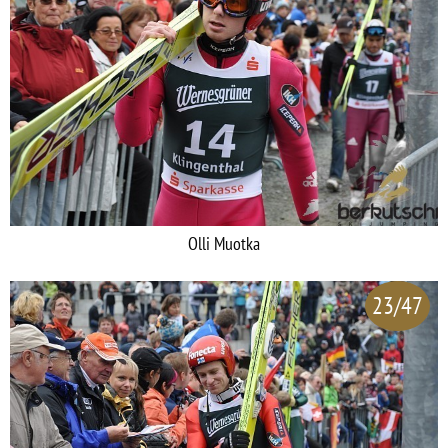
Olli Muotka
23/47