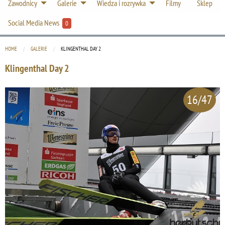
Zawodnicy
Galerie
Wiedza i rozrywka
Filmy
Sklep
Social Media News
0
HOME
GALERIE
CURRENT:
KLINGENTHAL DAY 2
Klingenthal Day 2
16/47