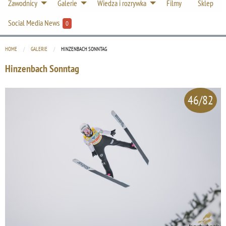
Zawodnicy
Galerie
Wiedza i rozrywka
Filmy
Sklep
Social Media News
0
HOME
GALERIE
CURRENT:
HINZENBACH SONNTAG
Hinzenbach Sonntag
46/82