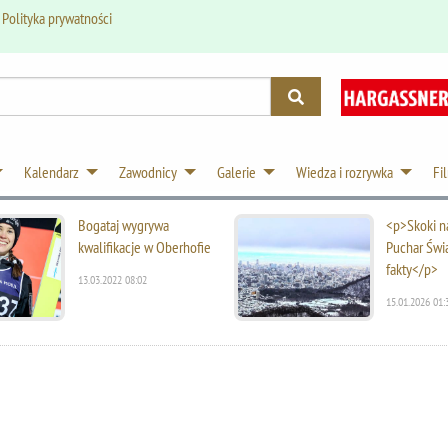
.
Polityka prywatności
Kalendarz
Zawodnicy
Galerie
Wiedza i rozrywka
Fi
Bogataj wygrywa
<p>Skoki na
kwalifikacje w Oberhofie
Puchar Świ
fakty</p>
13.03.2022 08:02
15.01.2026 01: