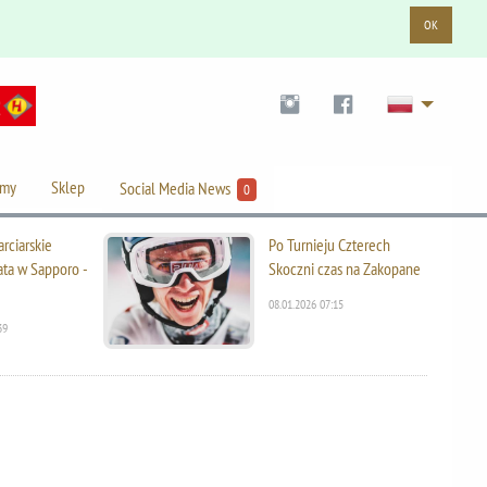
OK
lmy
Sklep
Social Media News
0
rciarskie
Po Turnieju Czterech
ata w Sapporo -
Skoczni czas na Zakopane
08.01.2026 07:15
39