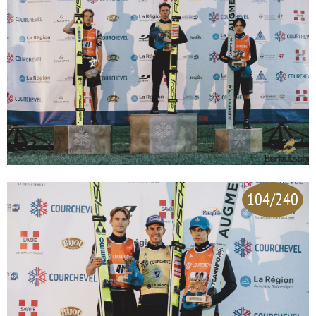
104/240