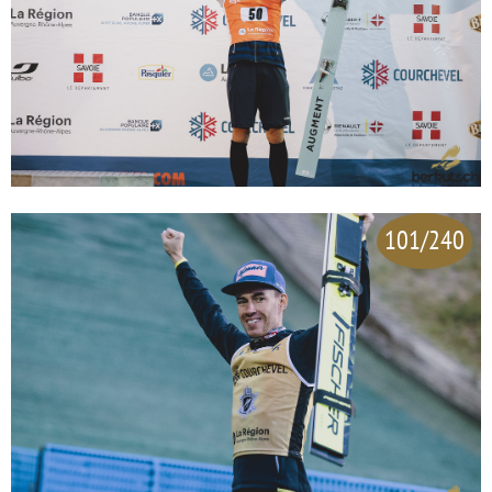
101/240