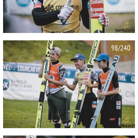
98/240