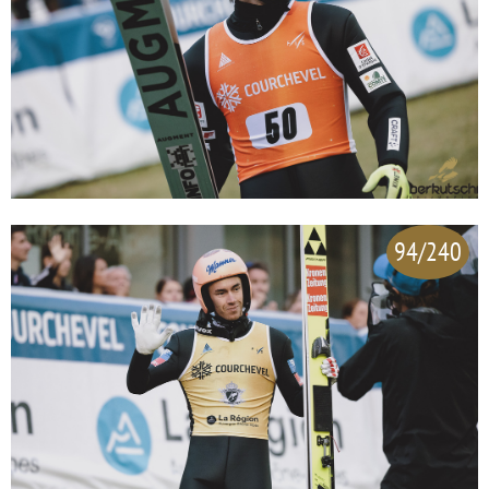
94/240