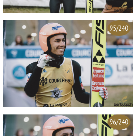
95/240
96/240