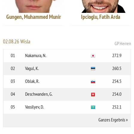
Gungen, Muhammed Munir
Ipcioglu, Fatih Arda
02.08.26 Wisla
GP Herren
01
Nakamura, N.
272.9
02
Vagul, K.
260.5
03
Oblak, R.
254.5
04
Deschwanden, G.
254.0
05
Vassilyev, D.
252.1
Ganzes Ergebnis
»