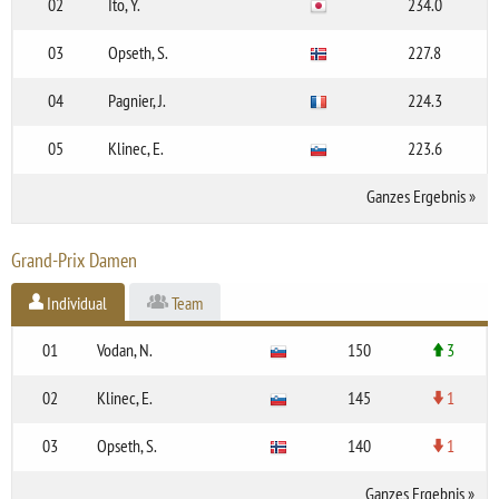
02
Ito, Y.
234.0
03
Opseth, S.
227.8
04
Pagnier, J.
224.3
05
Klinec, E.
223.6
Ganzes Ergebnis
»
Grand-Prix Damen
Individual
Team
01
Vodan, N.
150
3
02
Klinec, E.
145
1
03
Opseth, S.
140
1
Ganzes Ergebnis
»