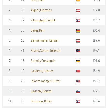
2.
30
Aigner, Clemens
222.8
3.
27
Villumstadt, Fredrik
216.7
4.
25
Bayer, Ben
203.4
5.
18
Zimmermann, Raffael
199.6
6.
31
Strand, Soelve Jokerud
197.1
7.
15
Schmid, Constantin
191.6
8.
19
Landerer, Hannes
184.9
9.
26
Stroem, Joergen Oliver
180.7
10.
20
Zavrsnik, Gorazd
177.3
11.
29
Pedersen, Robin
175.6