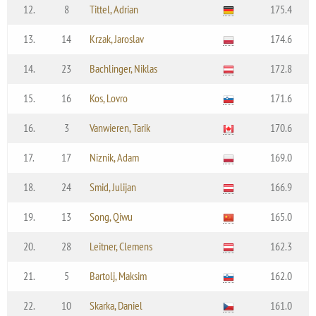
12.
8
Tittel, Adrian
175.4
13.
14
Krzak, Jaroslav
174.6
14.
23
Bachlinger, Niklas
172.8
15.
16
Kos, Lovro
171.6
16.
3
Vanwieren, Tarik
170.6
17.
17
Niznik, Adam
169.0
18.
24
Smid, Julijan
166.9
19.
13
Song, Qiwu
165.0
20.
28
Leitner, Clemens
162.3
21.
5
Bartolj, Maksim
162.0
22.
10
Skarka, Daniel
161.0