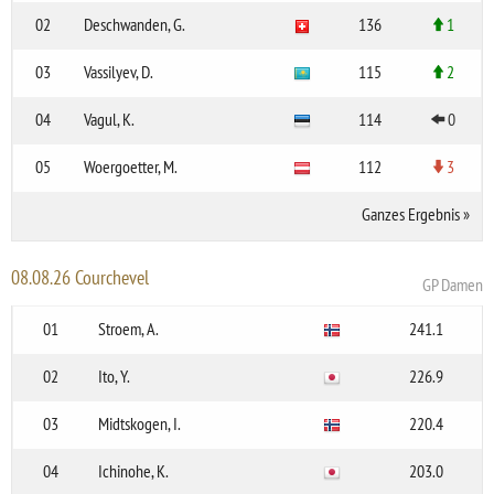
02
Deschwanden, G.
136
1
03
Vassilyev, D.
115
2
04
Vagul, K.
114
0
05
Woergoetter, M.
112
3
Ganzes Ergebnis
»
08.08.26 Courchevel
GP Damen
01
Stroem, A.
241.1
02
Ito, Y.
226.9
03
Midtskogen, I.
220.4
04
Ichinohe, K.
203.0