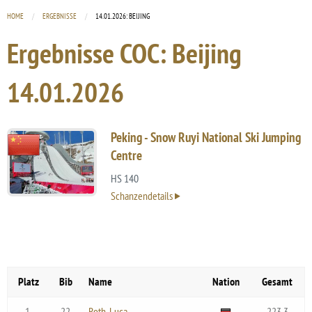
HOME
ERGEBNISSE
CURRENT:
14.01.2026: BEIJING
Ergebnisse COC: Beijing
14.01.2026
Peking - Snow Ruyi National Ski Jumping
Centre
HS 140
Schanzendetails
Platz
Bib
Name
Nation
Gesamt
1.
22
Roth, Luca
223.3