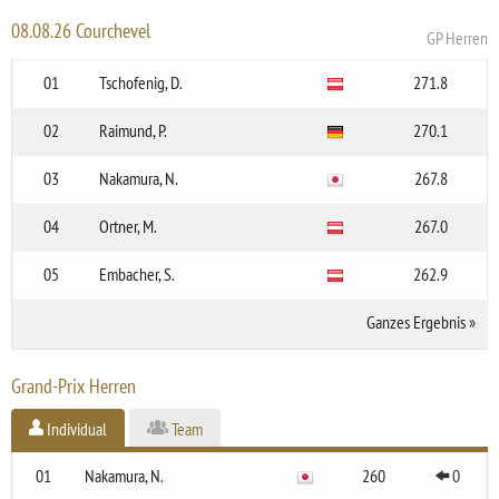
08.08.26 Courchevel
GP Herren
01
Tschofenig, D.
271.8
02
Raimund, P.
270.1
03
Nakamura, N.
267.8
04
Ortner, M.
267.0
05
Embacher, S.
262.9
Ganzes Ergebnis
»
Grand-Prix Herren
Individual
Team
01
Nakamura, N.
260
0