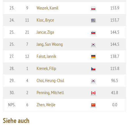
23.
9
Waszek, Kamil
153.9
24.
11
Kloc, Bryce
153.7
25.
21
Jancar, Ziga
144.5
25.
7
Jang, Sun Woong
144.5
27.
12
Faisst, Jannik
138.7
28.
1
Krenek, Filip
115.8
29.
4
Choi, Heung-Chul
96.5
30.
2
Penning, Mitchell
41.8
NPS.
6
Zhen, Weijie
0.0
Siehe auch