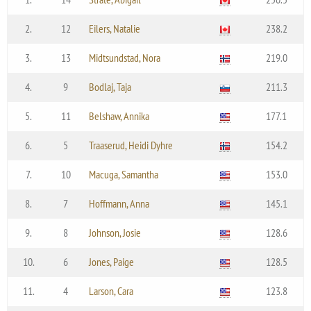
2.
12
Eilers, Natalie
238.2
3.
13
Midtsundstad, Nora
219.0
4.
9
Bodlaj, Taja
211.3
5.
11
Belshaw, Annika
177.1
6.
5
Traaserud, Heidi Dyhre
154.2
7.
10
Macuga, Samantha
153.0
8.
7
Hoffmann, Anna
145.1
9.
8
Johnson, Josie
128.6
10.
6
Jones, Paige
128.5
11.
4
Larson, Cara
123.8