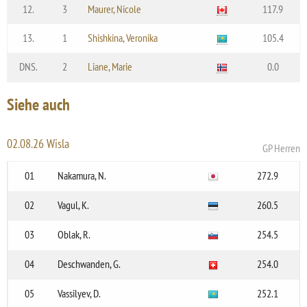
12.
3
Maurer, Nicole
117.9
13.
1
Shishkina, Veronika
105.4
DNS.
2
Liane, Marie
0.0
Siehe auch
02.08.26 Wisla
GP Herren
01
Nakamura, N.
272.9
02
Vagul, K.
260.5
03
Oblak, R.
254.5
04
Deschwanden, G.
254.0
05
Vassilyev, D.
252.1