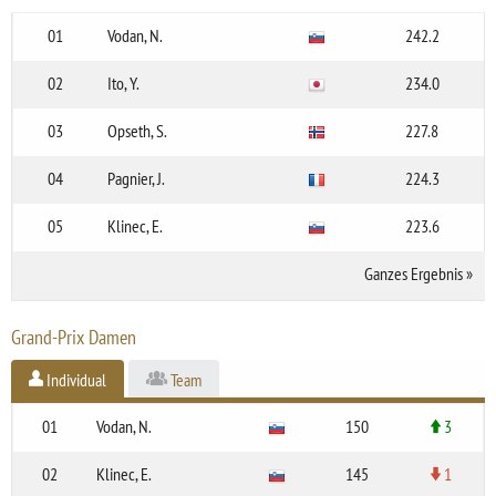
01
Vodan, N.
242.2
02
Ito, Y.
234.0
03
Opseth, S.
227.8
04
Pagnier, J.
224.3
05
Klinec, E.
223.6
Ganzes Ergebnis
»
Grand-Prix Damen
Individual
Team
01
Vodan, N.
150
3
02
Klinec, E.
145
1