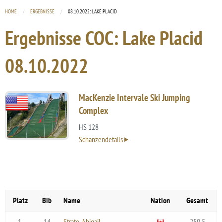
HOME
ERGEBNISSE
CURRENT:
08.10.2022: LAKE PLACID
Ergebnisse COC: Lake Placid
08.10.2022
MacKenzie Intervale Ski Jumping
Complex
HS 128
Schanzendetails
Platz
Bib
Name
Nation
Gesamt
1.
14
Strate, Abigail
250.5