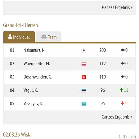
Ganzes Ergebnis
»
Grand-Prix Herren
Individual
Team
01
Nakamura, N.
200
0
02
Woergoetter, M.
112
0
03
Deschwanden, G.
110
0
04
Vagul, K.
96
11
05
Vassilyev, D.
95
1
Ganzes Ergebnis
»
02.08.26 Wisla
GP Damen