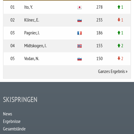
01
Ito, Y.
278
1
02
Klinec, E.
235
1
03
Pagnier, J.
186
1
04
Midtskogen, I.
155
2
05
Vodan, N.
150
2
Ganzes Ergebnis
»
SKISPRINGEN
News
Ergebnisse
Gesamtstände