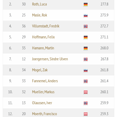
2.
30
Roth, Luca
277.8
3.
25
Masle, Rok
273.9
4.
36
Villumstadt, Fredrik
272.7
5.
29
Hoffmann, Felix
271.1
6.
35
Hamann, Martin
268.0
7.
12
Joergensen, Sindre Ulven
267.8
8.
34
Mogel, Zak
261.8
9.
33
Fannemel, Anders
261.4
10.
32
Mueller, Markus
260.1
11.
13
Olaussen, Iver
259.9
12.
20
Moerth, Francisco
259.3