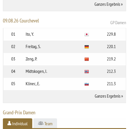
Ganzes Ergebnis
»
09.08.26 Courchevel
GP Damen
01
Ito, Y.
229.8
02
Freitag, S.
220.1
03
Zeng, P.
219.2
04
Midtskogen, I.
212.3
05
Klinec, E.
211.3
Ganzes Ergebnis
»
Grand-Prix Damen
Individual
Team