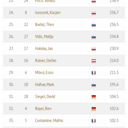
23.
24
Pilch, Tomasz
236.9
24.
8
Juroszek, Kacper
236.7
25.
22
Bartol, Tilen
236.5
26.
27
Vidic, Matija
234.8
27.
17
Habdas, Jan
230.9
28.
16
Rainer, Stefan
214.0
29.
6
Milesi, Enzo
211.3
30.
10
Hafnar, Mark
195.6
31.
28
Siegel, David
104.5
32.
4
Bayer, Ben
102.6
33.
5
Contamine, Mathis
102.3