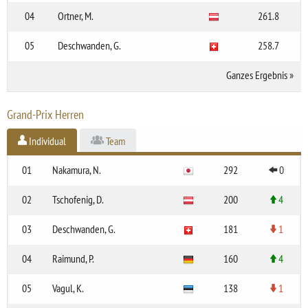
04
Ortner, M.
261.8
05
Deschwanden, G.
258.7
Ganzes Ergebnis
»
Grand-Prix Herren
Individual
Team
01
Nakamura, N.
292
0
02
Tschofenig, D.
200
4
03
Deschwanden, G.
181
1
04
Raimund, P.
160
4
05
Vagul, K.
138
1