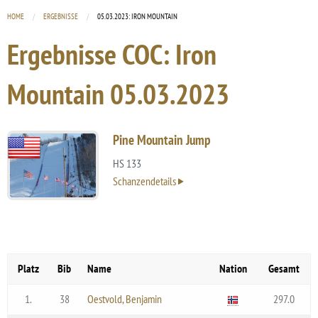
HOME
ERGEBNISSE
CURRENT:
05.03.2023: IRON MOUNTAIN
Ergebnisse COC: Iron
Mountain
05.03.2023
Pine Mountain Jump
HS 133
Schanzendetails
Platz
Bib
Name
Nation
Gesamt
1.
38
Oestvold, Benjamin
297.0