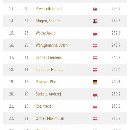
13.
9
Presecnik, Jernej
255.2
14.
37
Ringen, Sondre
254.8
15.
23
Wolny, Jakub
252.6
16.
26
Wohlgenannt, Ulrich
248.9
17.
31
Leitner, Clemens
246.7
18.
11
Landerer, Hannes
242.6
19.
18
Paschke, Pius
240.1
20.
19
Stekala, Andrzej
239.2
21.
15
Kot, Maciej
238.8
22.
21
Ortner, Maximilian
238.2