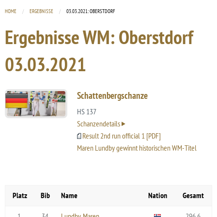
HOME
ERGEBNISSE
CURRENT:
03.03.2021: OBERSTDORF
Ergebnisse WM: Oberstdorf
03.03.2021
Schattenbergschanze
HS 137
Schanzendetails
Result 2nd run official 1 [PDF]
Maren Lundby gewinnt historischen WM-Titel
Platz
Bib
Name
Nation
Gesamt
1.
34
Lundby, Maren
296.6