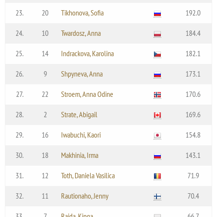
23.
20
Tikhonova, Sofia
192.0
24.
10
Twardosz, Anna
184.4
25.
14
Indrackova, Karolina
182.1
26.
9
Shpyneva, Anna
173.1
27.
22
Stroem, Anna Odine
170.6
28.
2
Strate, Abigail
169.6
29.
16
Iwabuchi, Kaori
154.8
30.
18
Makhinia, Irma
143.1
31.
12
Toth, Daniela Vasilica
71.9
32.
11
Rautionaho, Jenny
70.4
33.
7
Rajda, Kinga
66.7