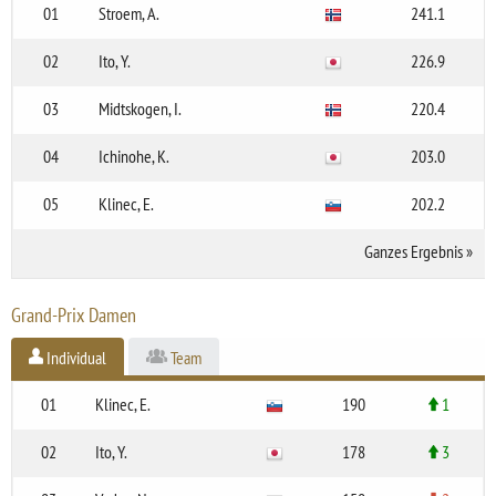
01
Stroem, A.
241.1
02
Ito, Y.
226.9
03
Midtskogen, I.
220.4
04
Ichinohe, K.
203.0
05
Klinec, E.
202.2
Ganzes Ergebnis
»
Grand-Prix Damen
Individual
Team
01
Klinec, E.
190
1
02
Ito, Y.
178
3