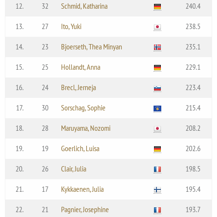
12.
32
Schmid, Katharina
240.4
13.
27
Ito, Yuki
238.5
14.
23
Bjoerseth, Thea Minyan
235.1
15.
25
Hollandt, Anna
229.1
16.
24
Brecl, Jerneja
223.4
17.
30
Sorschag, Sophie
215.4
18.
28
Maruyama, Nozomi
208.2
19.
19
Goerlich, Luisa
202.6
20.
26
Clair, Julia
198.5
21.
17
Kykkaenen, Julia
195.4
22.
21
Pagnier, Josephine
193.7