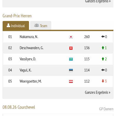
Ganzes Ergebnis
»
Grand-Prix Herren
Individual
Team
01
Nakamura, N.
260
0
02
Deschwanden, G.
136
1
03
Vassilyev, D.
115
2
04
Vagul, K.
114
0
05
Woergoetter, M.
112
3
Ganzes Ergebnis
»
08.08.26 Courchevel
GP Damen