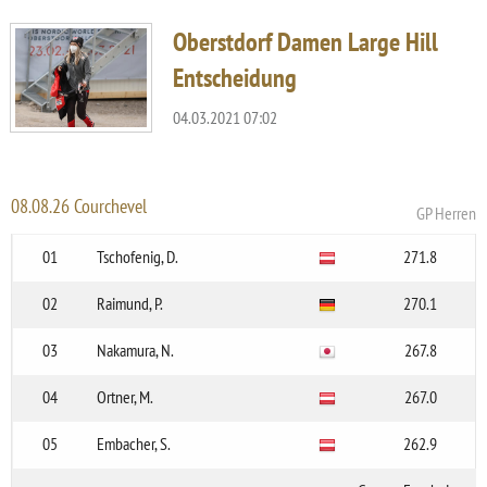
Oberstdorf Damen Large Hill
Entscheidung
04.03.2021 07:02
08.08.26 Courchevel
GP Herren
01
Tschofenig, D.
271.8
02
Raimund, P.
270.1
03
Nakamura, N.
267.8
04
Ortner, M.
267.0
05
Embacher, S.
262.9