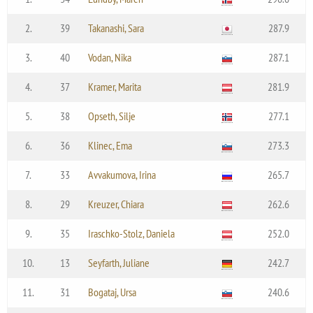
2.
39
Takanashi, Sara
287.9
3.
40
Vodan, Nika
287.1
4.
37
Kramer, Marita
281.9
5.
38
Opseth, Silje
277.1
6.
36
Klinec, Ema
273.3
7.
33
Avvakumova, Irina
265.7
8.
29
Kreuzer, Chiara
262.6
9.
35
Iraschko-Stolz, Daniela
252.0
10.
13
Seyfarth, Juliane
242.7
11.
31
Bogataj, Ursa
240.6