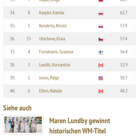
34.
8
Karpiel, Kamila
62.7
35.
5
Konderla, Nicole
57.9
36.
15
Ulrichova, Klara
57.4
37.
4
Forsstroem, Susanna
56.8
38.
3
Loutitt, Alexandria
52.9
39.
1
Jones, Paige
50.7
40.
6
Eilers, Natalie
48.2
Siehe auch
Maren Lundby gewinnt
historischen WM-Titel