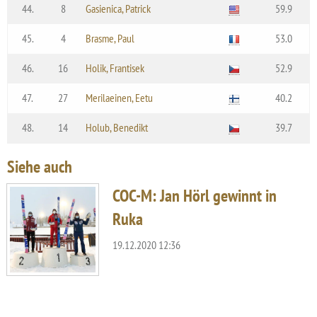
44.
8
Gasienica, Patrick
59.9
45.
4
Brasme, Paul
53.0
46.
16
Holik, Frantisek
52.9
47.
27
Merilaeinen, Eetu
40.2
48.
14
Holub, Benedikt
39.7
Siehe auch
COC-M: Jan Hörl gewinnt in
Ruka
19.12.2020 12:36