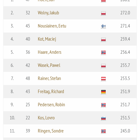
2.
32
Wolny, Jakub
272.0
3.
45
Nousiainen, Eetu
271.4
4.
40
Kot, Maciej
259.4
5.
36
Haare, Anders
256.4
6.
42
Wasek, Pawel
255.7
7.
48
Rainer, Stefan
253.5
8.
43
Freitag, Richard
251.9
9.
25
Pedersen, Robin
251.7
10.
22
Kos, Lovro
251.5
11.
39
Ringen, Sondre
245.0