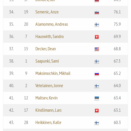
34.
19
Semenic, Anze
76.1
35.
20
Alamommo, Andreas
75.9
36.
7
Hauswirth, Sandro
69.9
37.
15
Decker, Dean
68.8
38.
1
Saapunki, Sami
67.3
39.
9
Maksimochkin, Mikhail
65.2
40.
2
Vetelainen, Jonne
64.0
41.
12
Maltsev, Kevin
63.4
42.
17
Kindlimann, Lars
63.1
43.
28
Heikkinen, Kalle
60.3