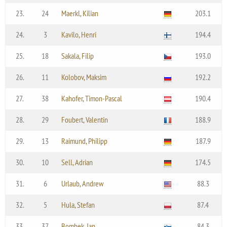
23.
24
Maerkl, Kilian
203.1
24.
3
Kavilo, Henri
194.4
25.
18
Sakala, Filip
193.0
26.
11
Kolobov, Maksim
192.2
27.
38
Kahofer, Timon-Pascal
190.4
28.
29
Foubert, Valentin
188.9
29.
13
Raimund, Philipp
187.9
30.
10
Sell, Adrian
174.5
31.
6
Urlaub, Andrew
88.3
32.
5
Hula, Stefan
87.4
33.
37
Bombek, Jan
84.3