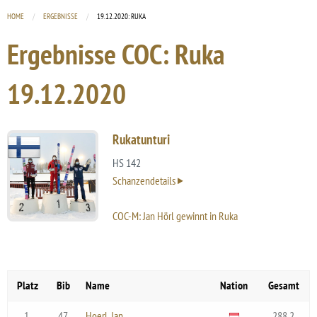
HOME
ERGEBNISSE
CURRENT:
19.12.2020: RUKA
Ergebnisse COC: Ruka
19.12.2020
Rukatunturi
HS 142
Schanzendetails
COC-M: Jan Hörl gewinnt in Ruka
Platz
Bib
Name
Nation
Gesamt
1.
47
Hoerl, Jan
288.2