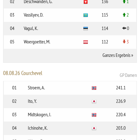
02
Deschwanden, G.
136
1
03
Vassilyev, D.
115
2
04
Vagul, K.
114
0
05
Woergoetter, M.
112
3
Ganzes Ergebnis
»
08.08.26 Courchevel
GP Damen
01
Stroem, A.
241.1
02
Ito, Y.
226.9
03
Midtskogen, I.
220.4
04
Ichinohe, K.
203.0