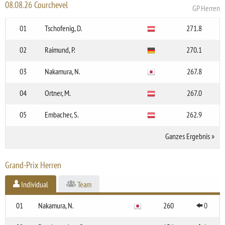
08.08.26 Courchevel
GP Herren
01
Tschofenig, D.
271.8
02
Raimund, P.
270.1
03
Nakamura, N.
267.8
04
Ortner, M.
267.0
05
Embacher, S.
262.9
Ganzes Ergebnis
»
Grand-Prix Herren
Individual
Team
01
Nakamura, N.
260
0