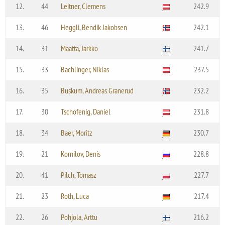
12.
44
Leitner, Clemens
242.9
13.
46
Heggli, Bendik Jakobsen
242.1
14.
31
Maatta, Jarkko
241.7
15.
33
Bachlinger, Niklas
237.5
16.
35
Buskum, Andreas Granerud
232.2
17.
30
Tschofenig, Daniel
231.8
18.
34
Baer, Moritz
230.7
19.
21
Kornilov, Denis
228.8
20.
41
Pilch, Tomasz
227.7
21.
23
Roth, Luca
217.4
22.
26
Pohjola, Arttu
216.2