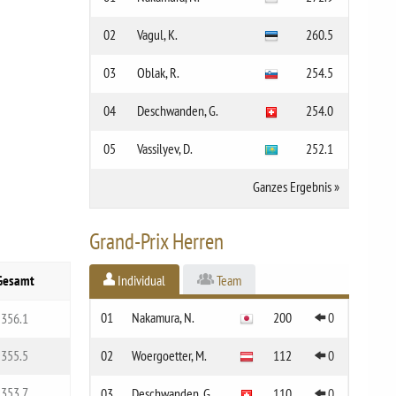
02
Vagul, K.
260.5
03
Oblak, R.
254.5
04
Deschwanden, G.
254.0
05
Vassilyev, D.
252.1
Ganzes Ergebnis
»
Grand-Prix Herren
Gesamt
Individual
Team
01
Nakamura, N.
200
0
356.1
355.5
02
Woergoetter, M.
112
0
353.7
03
Deschwanden, G.
110
0