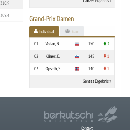
Ganzes Ergebnis
»
310.9
309.4
Grand-Prix Damen
Individual
Team
01
Vodan, N.
150
3
02
Klinec, E.
145
1
03
Opseth, S.
140
1
Ganzes Ergebnis
»
Kontakt