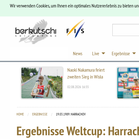
Wir verwenden Cookies, um Ihnen ein optimales Nutzererlebnis zu bieten u
News
Live
Ergebnisse
Naoki Nakamura feiert
zweiten Sieg in Wisła
02.08.2026 16:55
HOME
ERGEBNISSE
CURRENT:
19.03.1989: HARRACHOV
Ergebnisse Weltcup: Harra