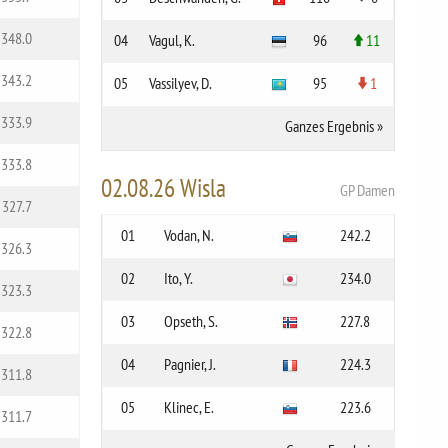
348.0
04
Vagul, K.
96
11
343.2
05
Vassilyev, D.
95
1
333.9
Ganzes Ergebnis
»
333.8
02.08.26 Wisla
GP Damen
327.7
01
Vodan, N.
242.2
326.3
02
Ito, Y.
234.0
323.3
03
Opseth, S.
227.8
322.8
04
Pagnier, J.
224.3
311.8
05
Klinec, E.
223.6
311.7