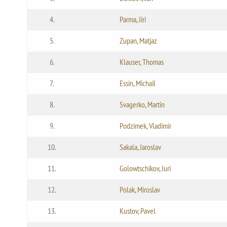
4.
Parma, Jiri
5.
Zupan, Matjaz
6.
Klauser, Thomas
7.
Essin, Michail
8.
Svagerko, Martin
9.
Podzimek, Vladimir
10.
Sakala, Jaroslav
11.
Golowtschikov, Juri
12.
Polak, Miroslav
13.
Kustov, Pavel