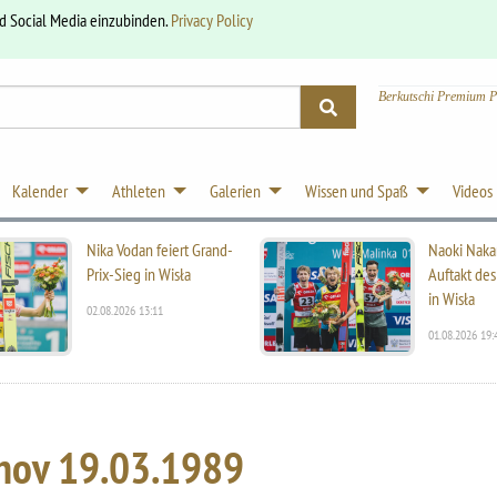
nd Social Media einzubinden.
Privacy Policy
Berkutschi Premium P
Kalender
Athleten
Galerien
Wissen und Spaß
Videos
Nika Vodan feiert Grand-
Naoki Naka
Prix-Sieg in Wisła
Auftakt des
in Wisła
02.08.2026 13:11
01.08.2026 19:
chov
19.03.1989