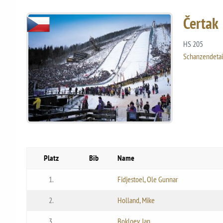
Čertak
HS 205
Schanzendetai
Platz
Bib
Name
1.
Fidjestoel, Ole Gunnar
2.
Holland, Mike
3.
Bokloev, Jan