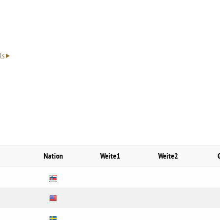
ls
Nation
Weite1
Weite2