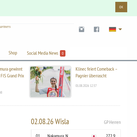
OK
artners
Shop
Social Media News
0
mura gewinnt
Klinec feiert Comeback –
 FIS Grand Prix
Pagnier überrascht
01.08.2026 12:57
48
02.08.26 Wisla
GP Herren
01
Nakamura, N.
272.9