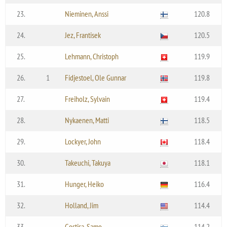
23.
Nieminen, Anssi
120.8
24.
Jez, Frantisek
120.5
25.
Lehmann, Christoph
119.9
26.
1
Fidjestoel, Ole Gunnar
119.8
27.
Freiholz, Sylvain
119.4
28.
Nykaenen, Matti
118.5
29.
Lockyer, John
118.4
30.
Takeuchi, Takuya
118.1
31.
Hunger, Heiko
116.4
32.
Holland, Jim
114.4
33.
Gostisa, Samo
114.2