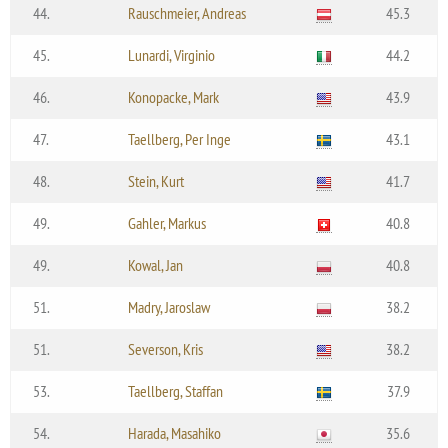
44.
Rauschmeier, Andreas
45.3
45.
Lunardi, Virginio
44.2
46.
Konopacke, Mark
43.9
47.
Taellberg, Per Inge
43.1
48.
Stein, Kurt
41.7
49.
Gahler, Markus
40.8
49.
Kowal, Jan
40.8
51.
Madry, Jaroslaw
38.2
51.
Severson, Kris
38.2
53.
Taellberg, Staffan
37.9
54.
Harada, Masahiko
35.6