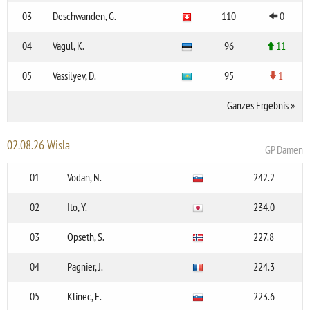
03
Deschwanden, G.
110
0
04
Vagul, K.
96
11
05
Vassilyev, D.
95
1
Ganzes Ergebnis
»
02.08.26 Wisla
GP Damen
01
Vodan, N.
242.2
02
Ito, Y.
234.0
03
Opseth, S.
227.8
04
Pagnier, J.
224.3
05
Klinec, E.
223.6