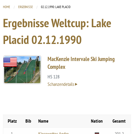
HOME
ERGEBNISSE
CURRENT:
02.12.1990: LAKE PLACID
Ergebnisse Weltcup: Lake
Placid
02.12.1990
MacKenzie Intervale Ski Jumping
Complex
HS 128
Schanzendetails
Platz
Bib
Name
Nation
Gesamt
1.
Kiesewetter, Andre
201.2