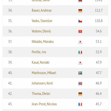
34.
Bauer, Andreas
112.7
35.
Vasko, Stanislav
110.8
36.
Vodnev, Dionis
54.6
37.
Nikaido, Manabu
53.1
38.
Pertile, Ivo
52.9
39.
Kasai, Noriaki
47.9
40.
Martinsson, Mikael
47.7
41.
Johanssen, Kent
46.9
42.
Thoma, Dieter
46.4
43.
Jean-Prost, Nicolas
45.7