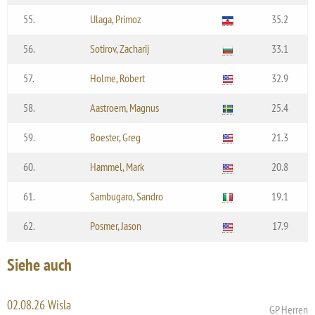
55.
Ulaga, Primoz
35.2
56.
Sotirov, Zacharij
33.1
57.
Holme, Robert
32.9
58.
Aastroem, Magnus
25.4
59.
Boester, Greg
21.3
60.
Hammel, Mark
20.8
61.
Sambugaro, Sandro
19.1
62.
Posmer, Jason
17.9
Siehe auch
02.08.26 Wisla
GP Herren