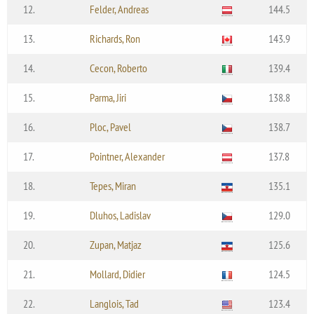
12.
Felder, Andreas
144.5
13.
Richards, Ron
143.9
14.
Cecon, Roberto
139.4
15.
Parma, Jiri
138.8
16.
Ploc, Pavel
138.7
17.
Pointner, Alexander
137.8
18.
Tepes, Miran
135.1
19.
Dluhos, Ladislav
129.0
20.
Zupan, Matjaz
125.6
21.
Mollard, Didier
124.5
22.
Langlois, Tad
123.4