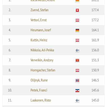
2.
Zuend, Stefan
177.4
3.
Vettori, Ernst
177.2
4.
Heumann, Josef
164.1
5.
Kuttin, Heinz
161.9
6.
Nikkola, Ari-Pekka
156.0
7.
Verveikin, Andzey
151.3
8.
Horngacher, Stefan
150.9
9.
Olijnyk, Rune
146.5
10.
Petek, Franci
145.6
11.
Laakonen, Risto
145.0