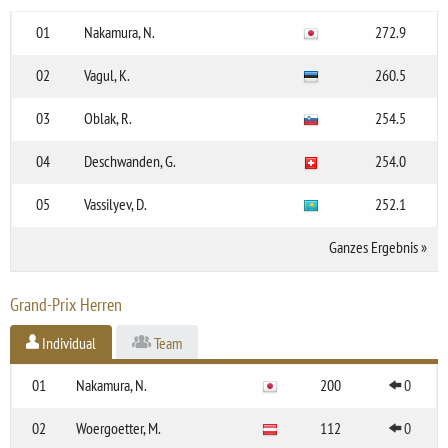
01
Nakamura, N.
272.9
02
Vagul, K.
260.5
03
Oblak, R.
254.5
04
Deschwanden, G.
254.0
05
Vassilyev, D.
252.1
Ganzes Ergebnis
»
Grand-Prix Herren
Individual
Team
01
Nakamura, N.
200
0
02
Woergoetter, M.
112
0