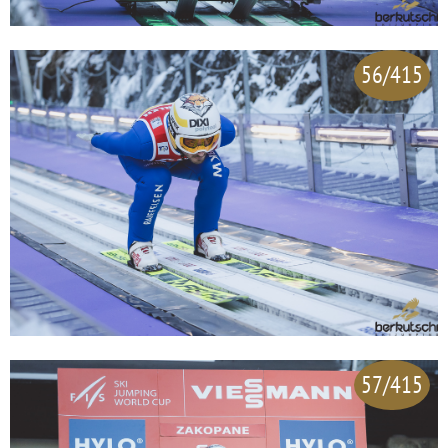
56/415
57/415