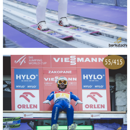
55/415