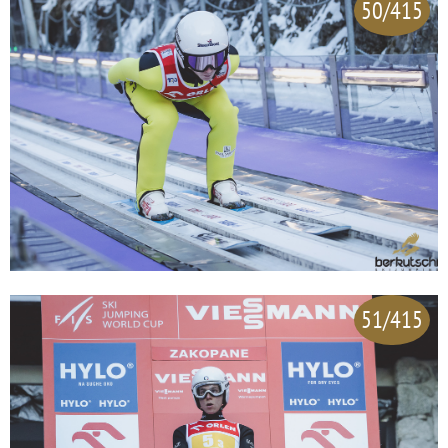
50/415
51/415