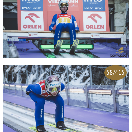
58/415