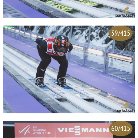
59/415
60/415