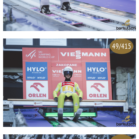
49/415