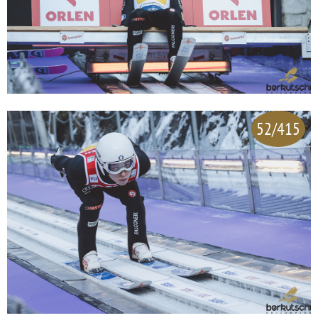
52/415