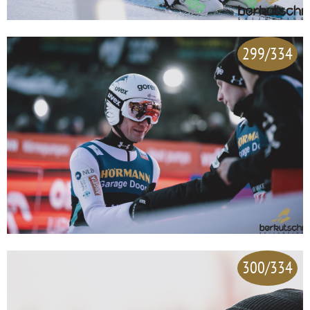
299/334
300/334