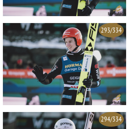
293/334
294/334