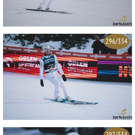
296/334
297/334