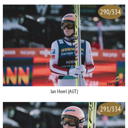
290/334
Jan Hoerl (AUT)
291/334