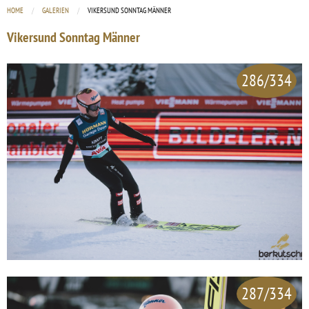
HOME
GALERIEN
CURRENT:
VIKERSUND SONNTAG MÄNNER
Vikersund Sonntag Männer
286/334
287/334