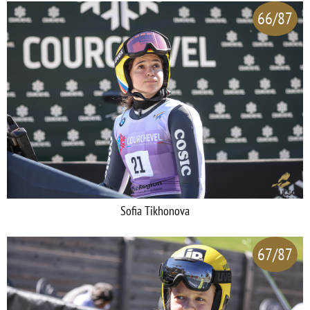
66/87
Sofia Tikhonova
67/87