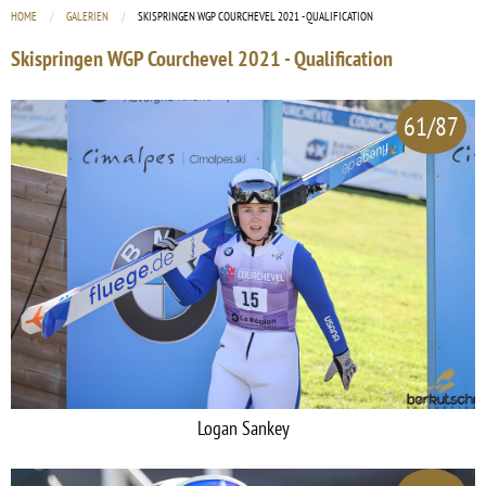
HOME
GALERIEN
CURRENT:
SKISPRINGEN WGP COURCHEVEL 2021 - QUALIFICATION
Skispringen WGP Courchevel 2021 - Qualification
61/87
Logan Sankey