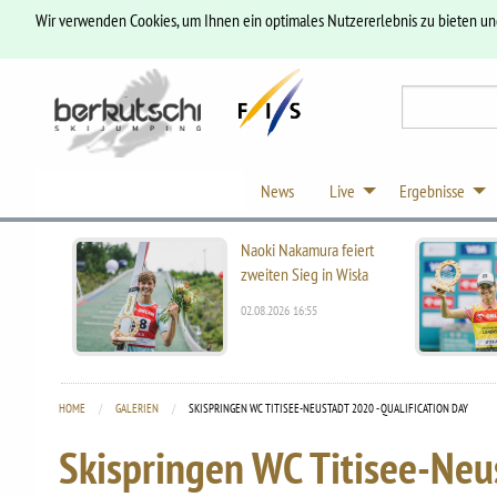
Wir verwenden Cookies, um Ihnen ein optimales Nutzererlebnis zu bieten u
News
Live
Ergebnisse
Naoki Nakamura feiert
zweiten Sieg in Wisła
02.08.2026 16:55
HOME
GALERIEN
CURRENT:
SKISPRINGEN WC TITISEE-NEUSTADT 2020 - QUALIFICATION DAY
Skispringen WC Titisee-Neus