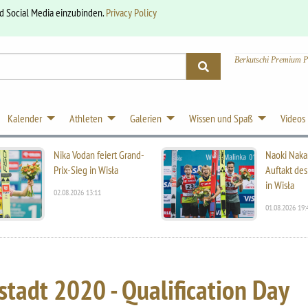
nd Social Media einzubinden.
Privacy Policy
Berkutschi Premium P
Kalender
Athleten
Galerien
Wissen und Spaß
Videos
Nika Vodan feiert Grand-
Naoki Naka
Prix-Sieg in Wisła
Auftakt des
in Wisła
02.08.2026 13:11
01.08.2026 19:
tadt 2020 - Qualification Day