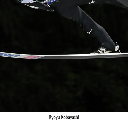
Ryoyu Kobayashi