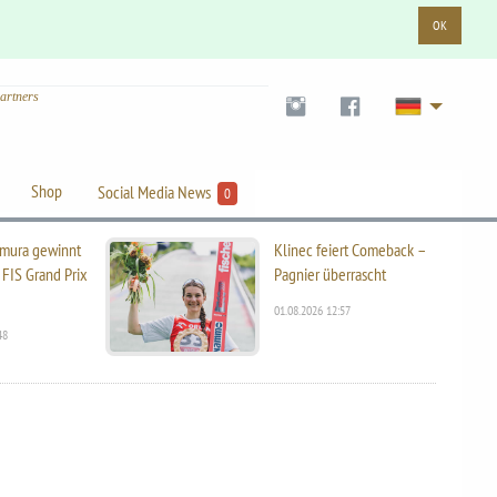
OK
artners
Shop
Social Media News
0
mura gewinnt
Klinec feiert Comeback –
 FIS Grand Prix
Pagnier überrascht
01.08.2026 12:57
48