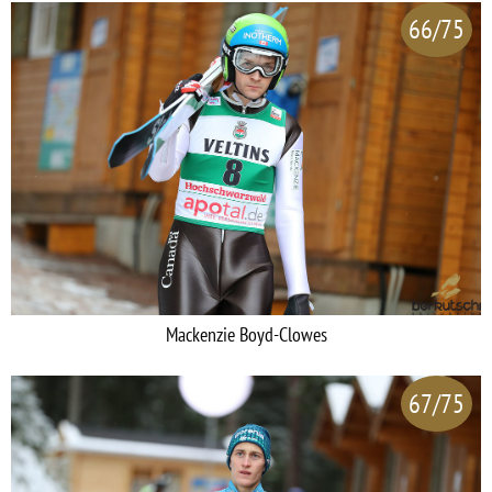
66/75
Mackenzie Boyd-Clowes
67/75