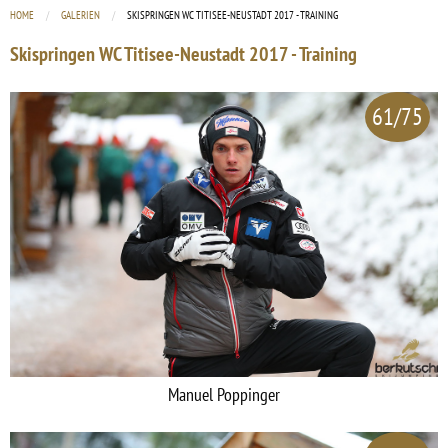
HOME
GALERIEN
CURRENT:
SKISPRINGEN WC TITISEE-NEUSTADT 2017 - TRAINING
Skispringen WC Titisee-Neustadt 2017 - Training
61/75
Manuel Poppinger