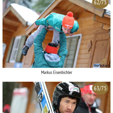
62/75
Markus Eisenbichler
63/75