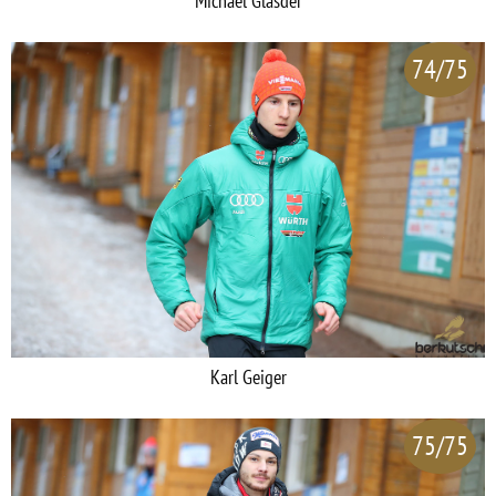
Michael Glasder
74/75
Karl Geiger
75/75