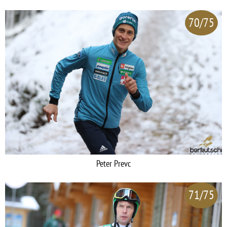
70/75
Peter Prevc
71/75