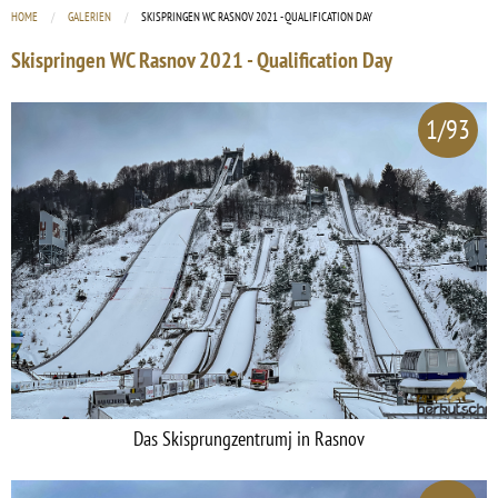
HOME
GALERIEN
CURRENT:
SKISPRINGEN WC RASNOV 2021 - QUALIFICATION DAY
Skispringen WC Rasnov 2021 - Qualification Day
1/93
Das Skisprungzentrumj in Rasnov