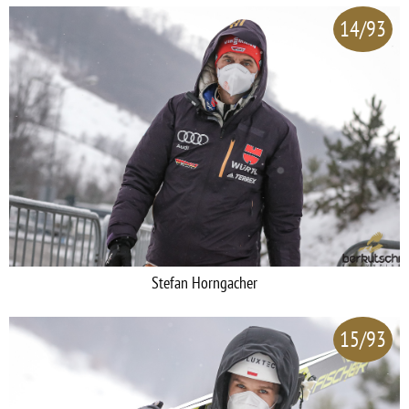
14/93
Stefan Horngacher
15/93