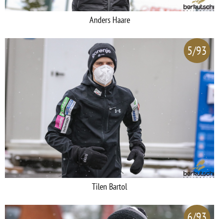
Anders Haare
5/93
Tilen Bartol
6/93