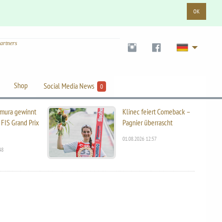
OK
artners
Shop
Social Media News
0
mura gewinnt
Klinec feiert Comeback –
 FIS Grand Prix
Pagnier überrascht
01.08.2026 12:57
48