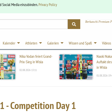
nd Social Media einzubinden.
Privacy Policy
Berkutschi Premium P
Kalender
Athleten
Galerien
Wissen und Spaß
Videos
Nika Vodan feiert Grand-
Naoki Naka
Prix-Sieg in Wisła
Auftakt des
in Wisła
02.08.2026 13:11
01.08.2026 19:
1 - Competition Day 1