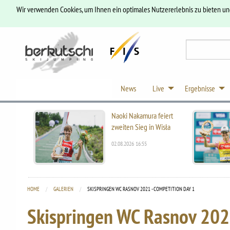
Wir verwenden Cookies, um Ihnen ein optimales Nutzererlebnis zu bieten u
News
Live
Ergebnisse
Naoki Nakamura feiert
zweiten Sieg in Wisła
02.08.2026 16:55
HOME
GALERIEN
CURRENT:
SKISPRINGEN WC RASNOV 2021 - COMPETITION DAY 1
Skispringen WC Rasnov 202