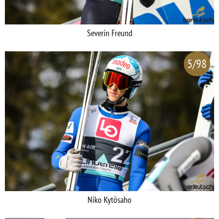
Severin Freund
5/98
Niko Kytösaho