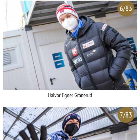
6/83
Halvor Egner Granerud
7/83