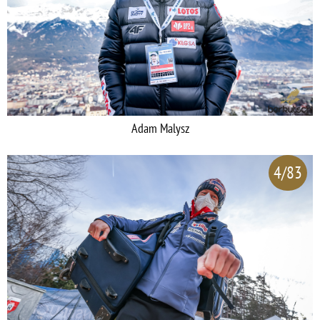
Adam Malysz
4/83