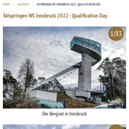
HOME
GALERIEN
CURRENT:
SKISPRINGEN WC INNSBRUCK 2022 - QUALIFICATION DAY
Skispringen WC Innsbruck 2022 - Qualification Day
1/83
Der Bergisel in Innsbruck