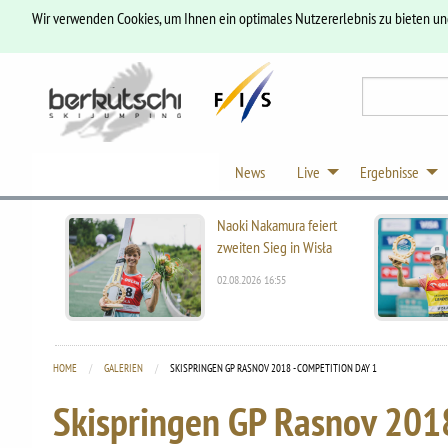
Wir verwenden Cookies, um Ihnen ein optimales Nutzererlebnis zu bieten u
News
Live
Ergebnisse
Naoki Nakamura feiert
zweiten Sieg in Wisła
02.08.2026 16:55
HOME
GALERIEN
CURRENT:
SKISPRINGEN GP RASNOV 2018 - COMPETITION DAY 1
Skispringen GP Rasnov 2018