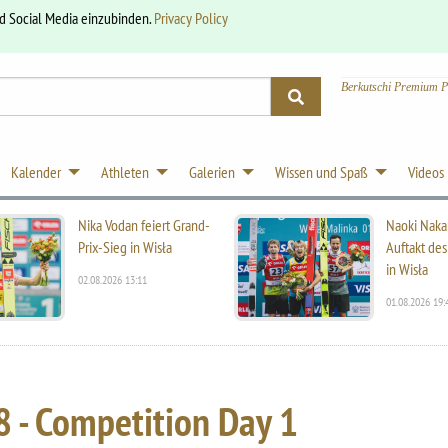
nd Social Media einzubinden.
Privacy Policy
Berkutschi Premium P
Kalender
Athleten
Galerien
Wissen und Spaß
Videos
Nika Vodan feiert Grand-
Naoki Naka
Prix-Sieg in Wisła
Auftakt des
in Wisła
02.08.2026 13:11
01.08.2026 19:
 - Competition Day 1