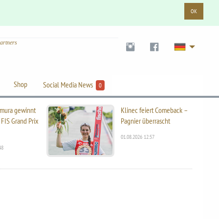
OK
artners
Shop
Social Media News
0
mura gewinnt
Klinec feiert Comeback –
 FIS Grand Prix
Pagnier überrascht
01.08.2026 12:57
48