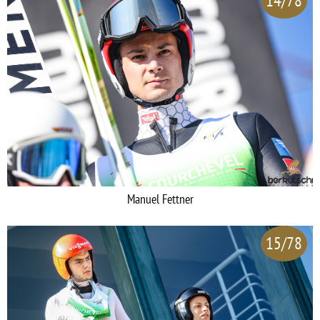
14/78
Manuel Fettner
15/78