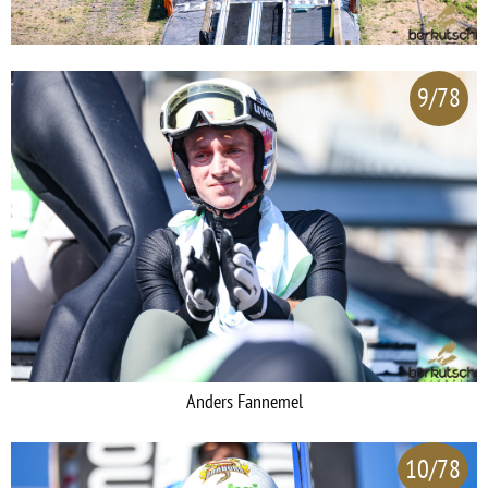
9/78
Anders Fannemel
10/78