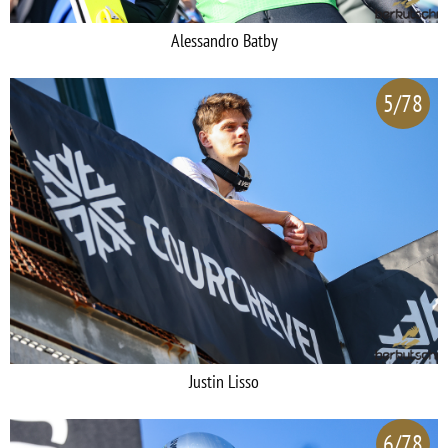
Alessandro Batby
5/78
Justin Lisso
6/78