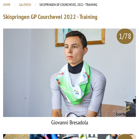
HOME
GALERIEN
CURRENT:
SKISPRINGEN GP COURCHEVEL 2022 - TRAINING
Skispringen GP Courchevel 2022 - Training
1/78
Giovanni Bresadola