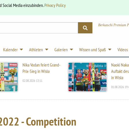
nd Social Media einzubinden.
Privacy Policy
Berkutschi Premium P
Kalender
Athleten
Galerien
Wissen und Spaß
Videos
Nika Vodan feiert Grand-
Naoki Naka
Prix-Sieg in Wisła
Auftakt des
in Wisła
02.08.2026 13:11
01.08.2026 19:
2022 - Competition