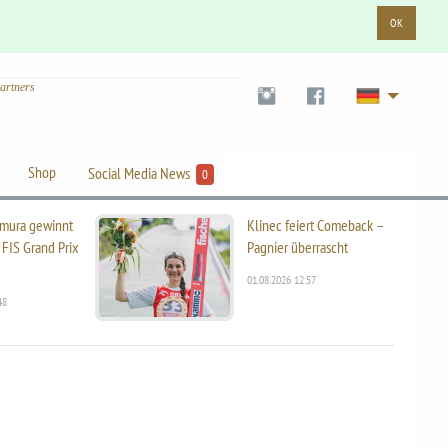
OK
artners
Shop
Social Media News
0
mura gewinnt
Klinec feiert Comeback –
 FIS Grand Prix
Pagnier überrascht
01.08.2026 12:57
48