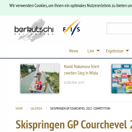
Wir verwenden Cookies, um Ihnen ein optimales Nutzererlebnis zu bieten u
News
Live
Ergebnisse
Naoki Nakamura feiert
zweiten Sieg in Wisła
02.08.2026 16:55
HOME
GALERIEN
CURRENT:
SKISPRINGEN GP COURCHEVEL 2022 - COMPETITION
Skispringen GP Courchevel 