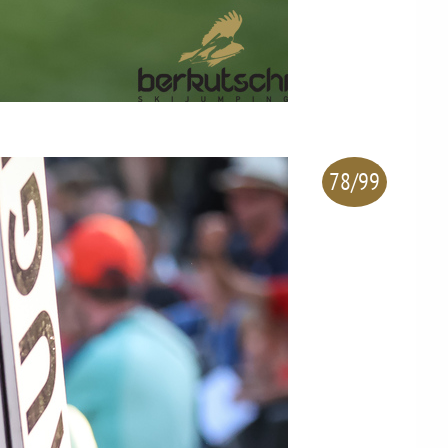
78/99